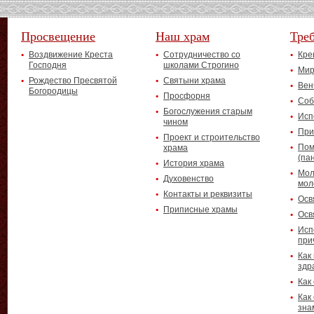
Просвещение
Наш храм
Тре
Воздвижение Креста
Сотрудничество со
Кре
Господня
школами Строгино
Мир
Рождество Пресвятой
Святыни храма
Вен
Богородицы
Просфорня
Соб
Богослужения старым
Исп
чином
При
Проект и строительство
Пом
храма
(па
История храма
Мол
Духовенство
мол
Контакты и реквизиты
Осв
Приписные храмы
Осв
Исп
при
Как
здр
Как
Как
зна