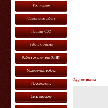
Расписание
Социальная работа
Помощь СВО
Работа с детьми
Работа со школами (ОПК)
Молодежная работа
Другие иконы
Просвещение
Заказ просфор