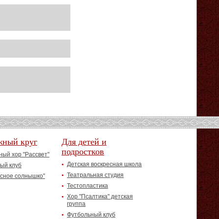
жный круг
Для детей и
подростков
ый хор "Рассвет"
Детская воскресная школа
ый клуб
Театральная студия
асное солнышко"
Тестопластика
Хор "Псалтика" детская
группа
Футбольный клуб