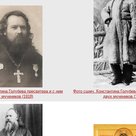
ина Голубева пресвитера и с ним
Фото сщмч. Константина Голубев
 мучеников (1918)
двух мучеников (