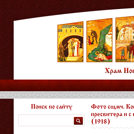
Поиск по сайту
Фото сщмч. Ко
пресвитера и с
Поиск
(1918)