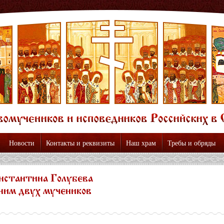
Новости
Контакты и реквизиты
Наш храм
Требы и обряды
нстантина Голубева
 ним двух мучеников