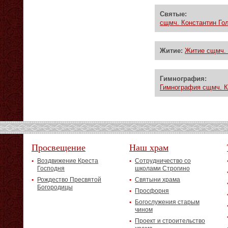
Святые:
сщмч. Константин Гол
Житие:
Житие сщмч. 
Гимнография:
Гимнография сщмч. Ко
Просвещение
Наш храм
Воздвижение Креста
Сотрудничество со
Господня
школами Строгино
Рождество Пресвятой
Святыни храма
Богородицы
Просфорня
Богослужения старым
чином
Проект и строительство