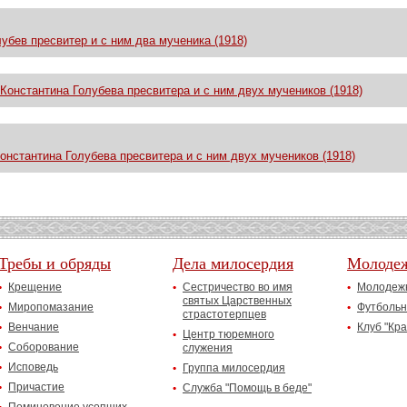
убев пресвитер и с ним два мученика (1918)
Константина Голубева пресвитера и с ним двух мучеников (1918)
нстантина Голубева пресвитера и с ним двух мучеников (1918)
Требы и обряды
Дела милосердия
Молоде
Крещение
Сестричество во имя
Молодежн
святых Царственных
Миропомазание
Футбольн
страстотерпцев
Венчание
Клуб "Кр
Центр тюремного
Соборование
служения
Исповедь
Группа милосердия
Причастие
Служба "Помощь в беде"