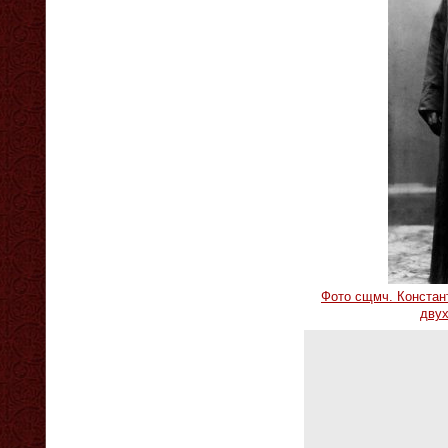
Фото сщмч. Констант
двух