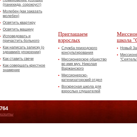
Поминовение усопших
(панихида, сорокоуст)
Молебен (как заказать
молебен)
Освятить квартиру
Освятить машину
Приглашаем
Миссион
Исповедовать и
взрослых
школа "
причастить больного
Как написать записку (о
Служба приходского
Новый За
здравии/о упокоении)
консультирования
Миссионе
Как ставить свечи
Миссионерское общество
"Сеятель
во имя муч. Николая
Как совершать крестное
Варжанского
знамение
Миссионерско-
катехизаторский отдел
Воскресная школа для
взрослых слушателей
7764
визиты