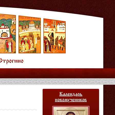
Календарь
новомучеников