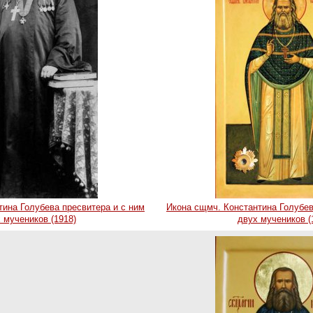
ина Голубева пресвитера и с ним
Икона сщмч. Константина Голубев
 мучеников (1918)
двух мучеников (