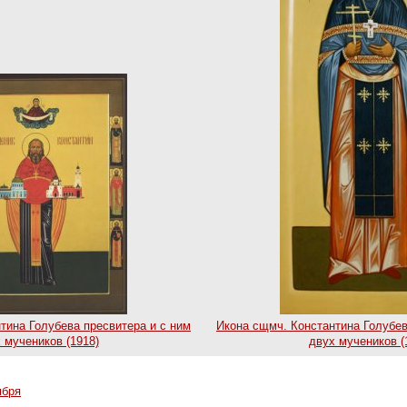
тина Голубева пресвитера и с ним
Икона сщмч. Константина Голубев
 мучеников (1918)
двух мучеников (
ября