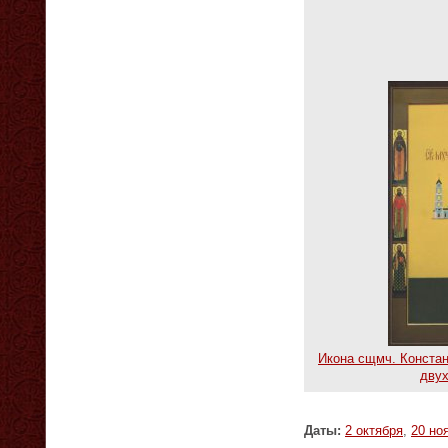
Икона сщмч. Констан
двух
Даты:
2 октября
,
20 но