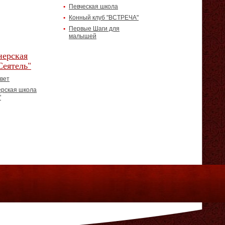
Певческая школа
Конный клуб "ВСТРЕЧА"
Первые Шаги для
малышей
ерская
Сеятель"
вет
рская школа
"