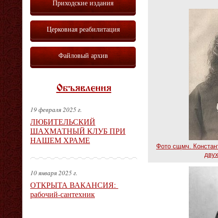
Приходские издания
Церковная реабилитация
Файловый архив
Объявления
19 февраля 2025 г.
ЛЮБИТЕЛЬСКИЙ
ШАХМАТНЫЙ КЛУБ ПРИ
НАШЕМ ХРАМЕ
Фото сщмч. Констант
двух
10 января 2025 г.
ОТКРЫТА ВАКАНСИЯ:
рабочий-сантехник