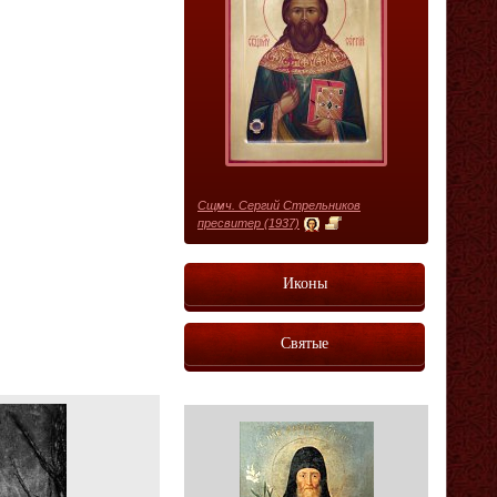
Сщмч. Сергий Стрельников
пресвитер (1937)
Иконы
Святые