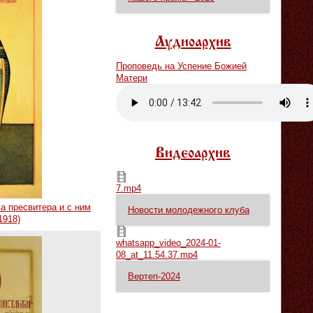
Аудиоархив
Проповедь на Успение Божией
Матери
Vm
P
Видеоархив
7.mp4
7.mp4
а пресвитера и с ним
Новости молодежного клуба
1918)
whatsapp_video_2024-01-08_at_11.54.37.mp4
whatsapp_video_2024-01-
08_at_11.54.37.mp4
Вертеп-2024