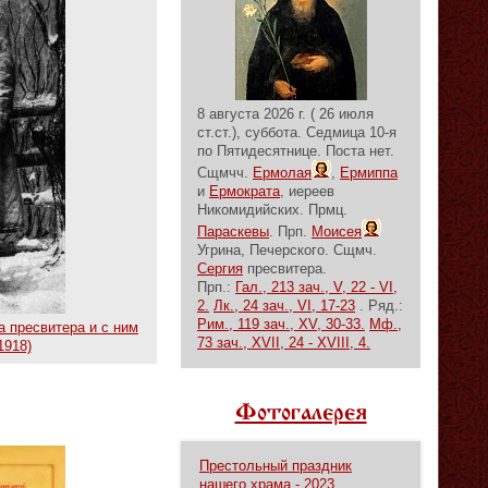
8 августа 2026 г. ( 26 июля
ст.ст.), суббота.
Седмица 10-я
по Пятидесятнице.
Поста нет.
Сщмчч.
Ермолая
,
Ермиппа
и
Ермократа
, иереев
Никомидийских. Прмц.
Параскевы
. Прп.
Моисея
Угрина, Печерского. Сщмч.
Сергия
пресвитера.
Прп.:
Гал., 213 зач., V, 22 - VI,
2.
Лк., 24 зач., VI, 17-23
. Ряд.:
Рим., 119 зач., XV, 30-33.
Мф.,
а пресвитера и с ним
73 зач., XVII, 24 - XVIII, 4.
1918)
Фотогалерея
Престольный праздник
нашего храма - 2023