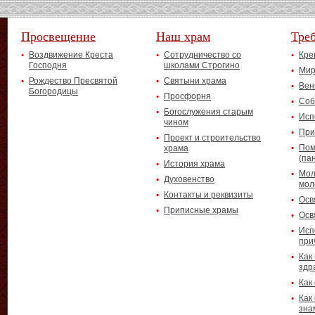
Просвещение
Наш храм
Тре
Воздвижение Креста
Сотрудничество со
Кре
Господня
школами Строгино
Мир
Рождество Пресвятой
Святыни храма
Вен
Богородицы
Просфорня
Соб
Богослужения старым
Исп
чином
При
Проект и строительство
Пом
храма
(па
История храма
Мол
Духовенство
мол
Контакты и реквизиты
Осв
Приписные храмы
Осв
Исп
при
Как
здр
Как
Как
зна