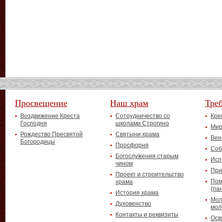
Просвещение
Наш храм
Тре
Воздвижение Креста
Сотрудничество со
Кре
Господня
школами Строгино
Мир
Рождество Пресвятой
Святыни храма
Вен
Богородицы
Просфорня
Соб
Богослужения старым
Исп
чином
При
Проект и строительство
Пом
храма
(па
История храма
Мол
Духовенство
мол
Контакты и реквизиты
Осв