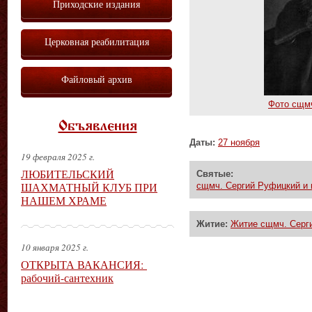
Приходские издания
Церковная реабилитация
Файловый архив
Фото сщмч
Объявления
Даты:
27 ноября
19 февраля 2025 г.
ЛЮБИТЕЛЬСКИЙ
Святые:
ШАХМАТНЫЙ КЛУБ ПРИ
сщмч. Сергий Руфицкий и 
НАШЕМ ХРАМЕ
Житие:
Житие сщмч. Серги
10 января 2025 г.
ОТКРЫТА ВАКАНСИЯ:
рабочий-сантехник