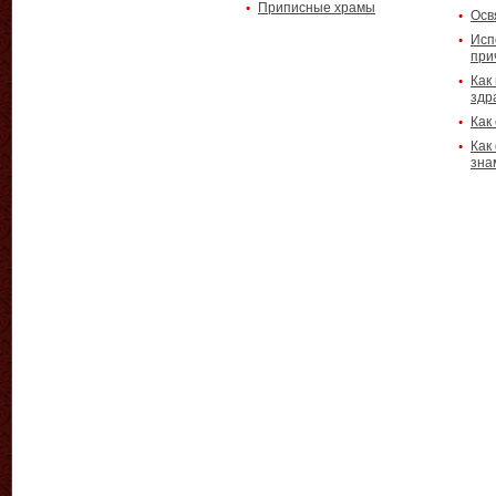
Приписные храмы
Осв
Исп
при
Как
здр
Как
Как
зна