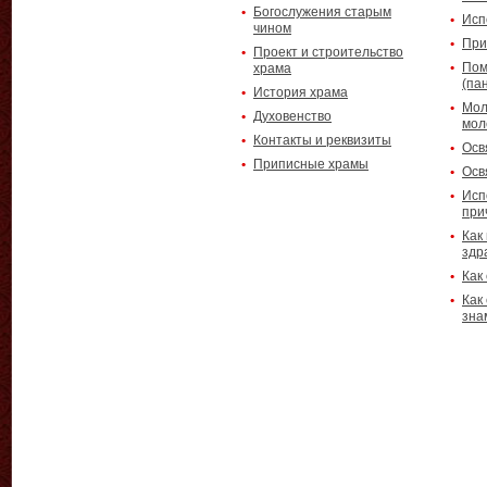
Богослужения старым
Исп
чином
При
Проект и строительство
Пом
храма
(па
История храма
Мол
Духовенство
мол
Контакты и реквизиты
Осв
Приписные храмы
Осв
Исп
при
Как
здр
Как
Как
зна