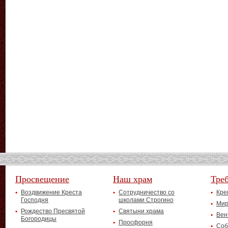
Просвещение
Наш храм
Тре
Воздвижение Креста
Сотрудничество со
Кре
Господня
школами Строгино
Мир
Рождество Пресвятой
Святыни храма
Вен
Богородицы
Просфорня
Соб