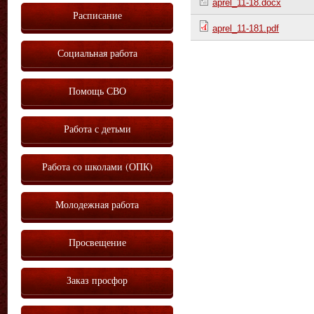
aprel_11-18.docx
Расписание
aprel_11-181.pdf
Социальная работа
Помощь СВО
Работа с детьми
Работа со школами (ОПК)
Молодежная работа
Просвещение
Заказ просфор