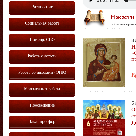
Расписание
Новости
Социальная работа
события право
Помощь СВО
8 
И
«
Работа с детьми
п
Работа со школами (ОПК)
К
Молодежная работа
5 
Просвещение
О
с
Заказ просфор
Д