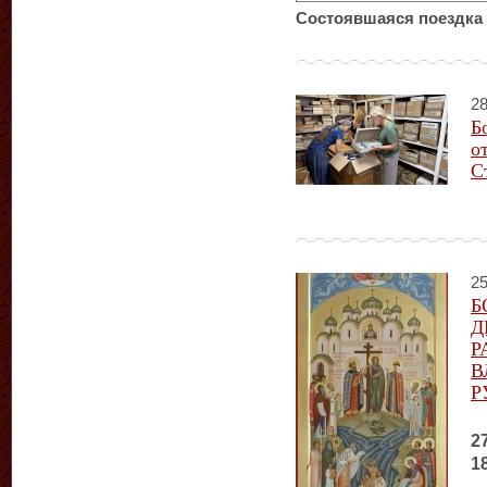
Состоявшаяся поездка 
28
Б
о
С
25
Б
Д
Р
В
Р
2
1