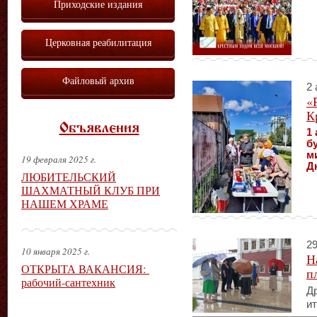
Приходские издания
Церковная реабилитация
Файловый архив
2 
«
К
Объявления
1 
б
м
19 февраля 2025 г.
Д
ЛЮБИТЕЛЬСКИЙ
ШАХМАТНЫЙ КЛУБ ПРИ
НАШЕМ ХРАМЕ
29
10 января 2025 г.
Н
ОТКРЫТА ВАКАНСИЯ:
п
рабочий-сантехник
Др
ит