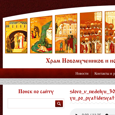
Новости
Контакты и 
Поиск по сайту
slovo_v_nedelyu_30
yu_po_pyatidesyatn
Поиск