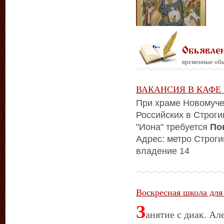
Обьявле
временные обь
ВАКАНСИЯ В КАФЕ
При храме Новомуче
Российских в Строг
"Иона" требуется
По
Адрес: метро Строги
владение 14
Воскресная школа для
З
анятие с диак. А