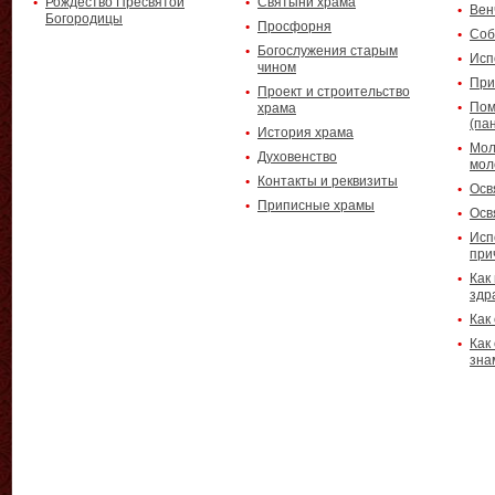
Рождество Пресвятой
Святыни храма
Вен
Богородицы
Просфорня
Соб
Богослужения старым
Исп
чином
При
Проект и строительство
Пом
храма
(па
История храма
Мол
Духовенство
мол
Контакты и реквизиты
Осв
Приписные храмы
Осв
Исп
при
Как
здр
Как
Как
зна