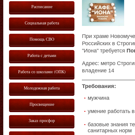
Расписание
Социальная работа
При храме Новомуче
Помощь СВО
Российских в Строг
"Иона" требуется
По
Работа с детьми
Адрес: метро Строги
владение 14
Работа со школами (ОПК)
Требования:
Молодежная работа
мужчина
Просвещение
умение работать в
Заказ просфор
базовые знания т
санитарных норм