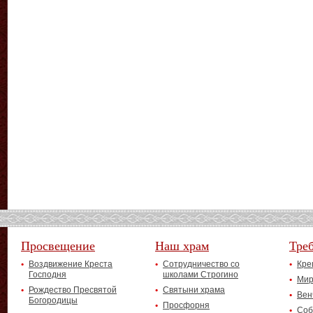
Просвещение
Наш храм
Тре
Воздвижение Креста
Сотрудничество со
Кре
Господня
школами Строгино
Мир
Рождество Пресвятой
Святыни храма
Вен
Богородицы
Просфорня
Соб