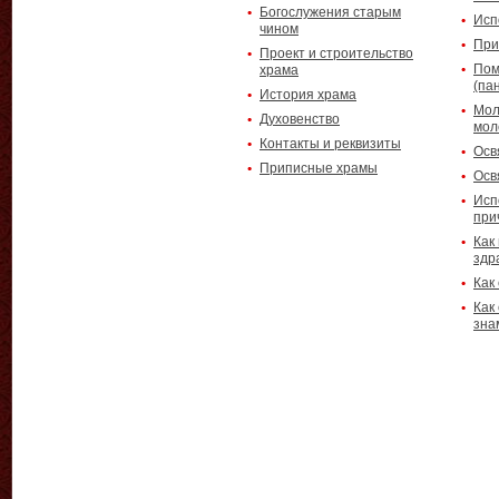
Богослужения старым
Исп
чином
При
Проект и строительство
Пом
храма
(па
История храма
Мол
Духовенство
мол
Контакты и реквизиты
Осв
Приписные храмы
Осв
Исп
при
Как
здр
Как
Как
зна