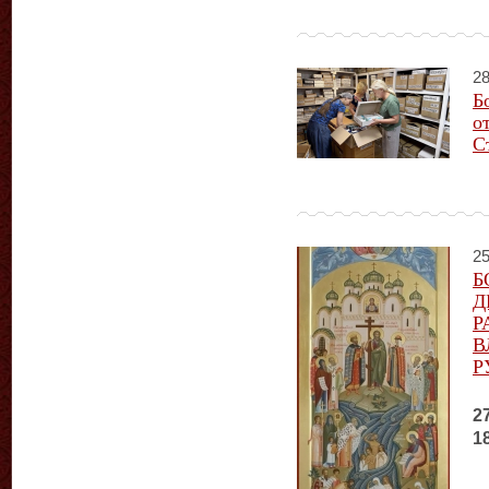
28
Б
о
С
25
Б
Д
Р
В
Р
2
1