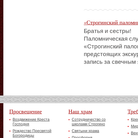
«Строгинский паломн
Братья и сестры!
Паломническая сл
«Строгинский пало
предстоящих экску
запись за свечным
Просвещение
Наш храм
Тре
Воздвижение Креста
Сотрудничество со
Кре
Господня
школами Строгино
Мир
Рождество Пресвятой
Святыни храма
Вен
Богородицы
Просфорня