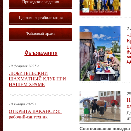
Приходские издания
Церковная реабилитация
2 
Файловый архив
«
К
1 
б
Объявления
м
Д
19 февраля 2025 г.
ЛЮБИТЕЛЬСКИЙ
ШАХМАТНЫЙ КЛУБ ПРИ
НАШЕМ ХРАМЕ
29
Н
10 января 2025 г.
п
ОТКРЫТА ВАКАНСИЯ:
Др
рабочий-сантехник
ит
Состоявшаяся поездка 