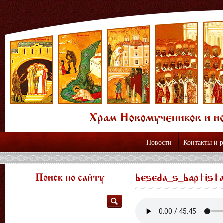
Новости
Контакты и 
Поиск по сайту
beseda_s_baptist
Поиск