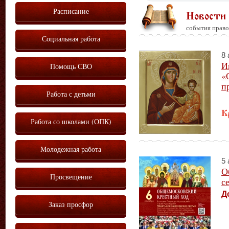
Расписание
Новости
события право
Социальная работа
8 
И
Помощь СВО
«
п
Работа с детьми
К
Работа со школами (ОПК)
Молодежная работа
5 
О
Просвещение
с
Д
Заказ просфор