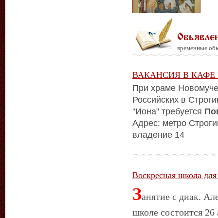
Обьявле
временные обь
ВАКАНСИЯ В КАФЕ
При храме Новомуче
Российских в Строг
"Иона" требуется
По
Адрес: метро Строги
владение 14
Воскресная школа для
З
анятие с диак. А
школе состоится 26