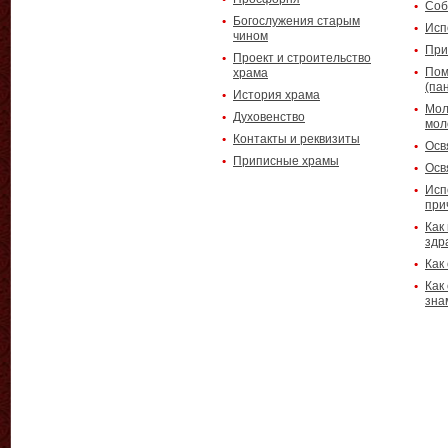
Соб
Богослужения старым
Исп
чином
При
Проект и строительство
Пом
храма
(па
История храма
Мол
Духовенство
мол
Контакты и реквизиты
Осв
Приписные храмы
Осв
Исп
при
Как
здр
Как
Как
зна