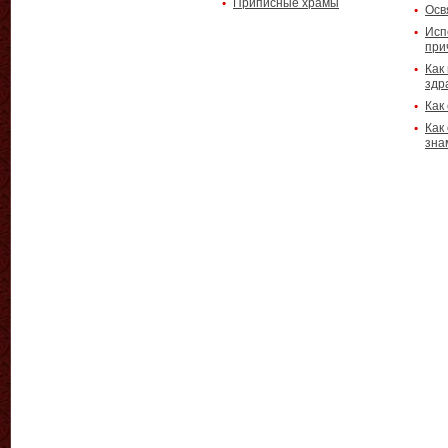
Приписные храмы
Осв
Исп
при
Как
здр
Как
Как
зна