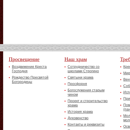
Просвещение
Наш храм
Тре
Воздвижение Креста
Сотрудничество со
Кре
Господня
школами Строгино
Мир
Рождество Пресвятой
Святыни храма
Вен
Богородицы
Просфорня
Соб
Богослужения старым
Исп
чином
При
Проект и строительство
Пом
храма
(па
История храма
Мол
Духовенство
мол
Контакты и реквизиты
Осв