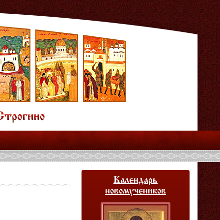
Календарь
новомучеников