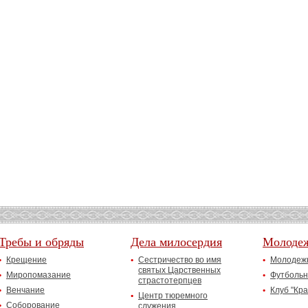
Требы и обряды
Дела милосердия
Молоде
Крещение
Сестричество во имя
Молодежн
святых Царственных
Миропомазание
Футбольн
страстотерпцев
Венчание
Клуб "Кр
Центр тюремного
Соборование
служения