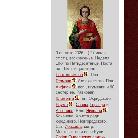
9 августа 2026 г. ( 27 июля
ст.ст.), воскресенье.
Неделя
10-я по Пятидесятнице.
Поста
нет.
Вмч. и целителя
Пантелеимона
. Прп.
Германа
Аляскинского. Прп.
Анфисы
исп., игумении и 90
сестер ее. Равноапп.
Климента
, еп. Охридского,
Наума
,
Саввы
,
Горазда
и
Ангеляра
. Блж.
Николая
Кочанова, Христа ради
юродивого, Новгородского.
Свт.
Иоасафа
, митр.
Московского и всея Руси.
Собор Смоленских святых
.