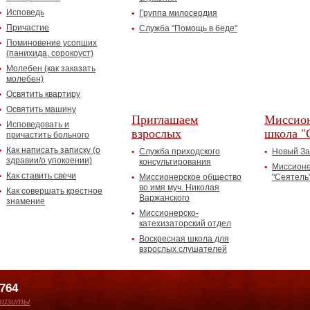
Исповедь
Группа милосердия
Причастие
Служба "Помощь в беде"
Поминовение усопших
(панихида, сорокоуст)
Молебен (как заказать
молебен)
Освятить квартиру
Освятить машину
Приглашаем
Миссион
Исповедовать и
взрослых
школа "
причастить больного
Как написать записку (о
Служба приходского
Новый За
здравии/о упокоении)
консультирования
Миссионе
Как ставить свечи
Миссионерское общество
"Сеятель
во имя муч. Николая
Как совершать крестное
Варжанского
знамение
Миссионерско-
катехизаторский отдел
Воскресная школа для
взрослых слушателей
7764
визиты