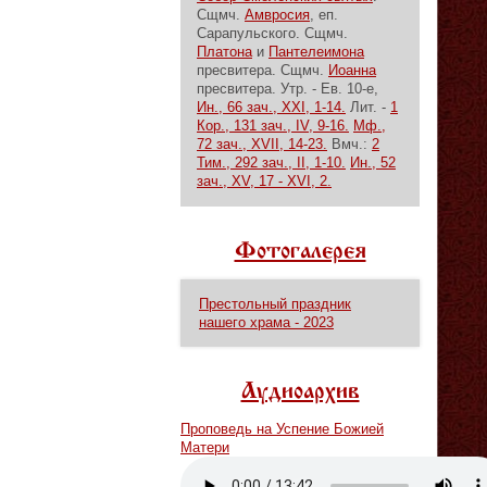
Сщмч.
Амвросия
, еп.
Сарапульского. Сщмч.
Платона
и
Пантелеимона
пресвитера. Сщмч.
Иоанна
пресвитера.
Утр. - Ев. 10-е,
Ин., 66 зач., XXI, 1-14.
Лит. -
1
Кор., 131 зач., IV, 9-16.
Мф.,
72 зач., XVII, 14-23.
Вмч.:
2
Тим., 292 зач., II, 1-10.
Ин., 52
зач., XV, 17 - XVI, 2.
Фотогалерея
Престольный праздник
нашего храма - 2023
Аудиоархив
Проповедь на Успение Божией
Матери
Vm
P