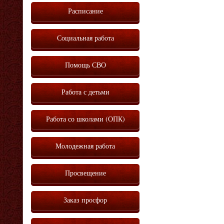
Расписание
Социальная работа
Помощь СВО
Работа с детьми
Работа со школами (ОПК)
Молодежная работа
Просвещение
Заказ просфор