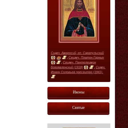
Сщмч. Амвросий, еп. Сарапульский
,
Свщмч. Платон Горных
,
Свщмч. Пантелеимон
Богоявленский (1918)
,
Сщмч.
Иоанн Соловьев пресвитер (1941).
Иконы
Святые