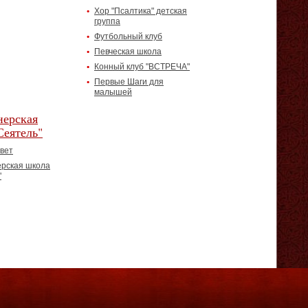
Хор "Псалтика" детская
группа
Футбольный клуб
Певческая школа
Конный клуб "ВСТРЕЧА"
Первые Шаги для
малышей
ерская
Сеятель"
вет
рская школа
"