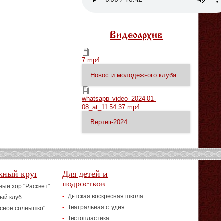
Видеоархив
7.mp4
7.mp4
Новости молодежного клуба
whatsapp_video_2024-01-08_at_11.54.37.mp4
whatsapp_video_2024-01-
08_at_11.54.37.mp4
Вертеп-2024
жный круг
Для детей и
подростков
ый хор "Рассвет"
Детская воскресная школа
ый клуб
Театральная студия
асное солнышко"
Тестопластика