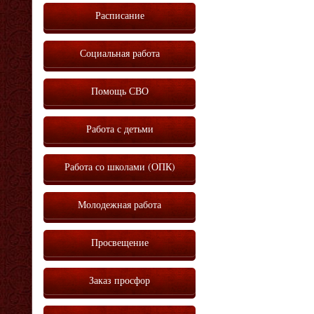
Расписание
Социальная работа
Помощь СВО
Работа с детьми
Работа со школами (ОПК)
Молодежная работа
Просвещение
Заказ просфор