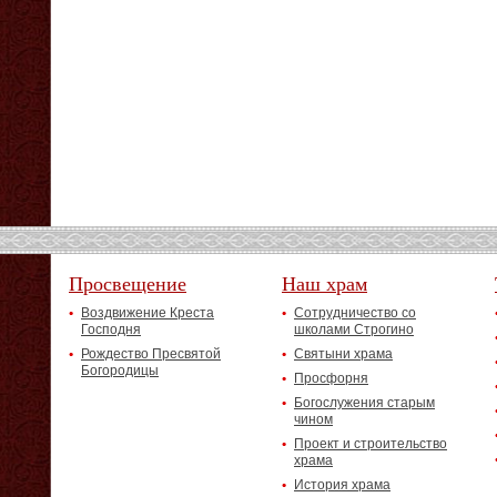
Просвещение
Наш храм
Воздвижение Креста
Сотрудничество со
Господня
школами Строгино
Рождество Пресвятой
Святыни храма
Богородицы
Просфорня
Богослужения старым
чином
Проект и строительство
храма
История храма