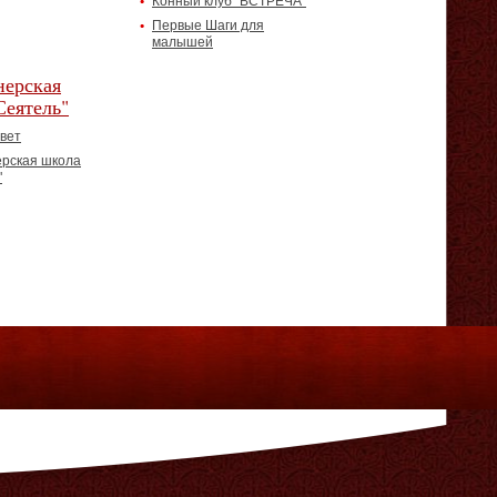
Конный клуб "ВСТРЕЧА"
Первые Шаги для
малышей
ерская
Сеятель"
вет
рская школа
"