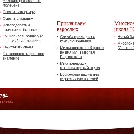
Молебен (как заказать
молебен)
Освятить квартиру
Освятить машину
Приглашаем
Миссион
Исповедовать и
взрослых
школа "
причастить больного
Как написать записку (о
Служба приходского
Новый За
здравии/о упокоении)
консультирования
Миссионе
Как ставить свечи
Миссионерское общество
"Сеятель
во имя муч. Николая
Как совершать крестное
Варжанского
знамение
Миссионерско-
катехизаторский отдел
Воскресная школа для
взрослых слушателей
7764
визиты