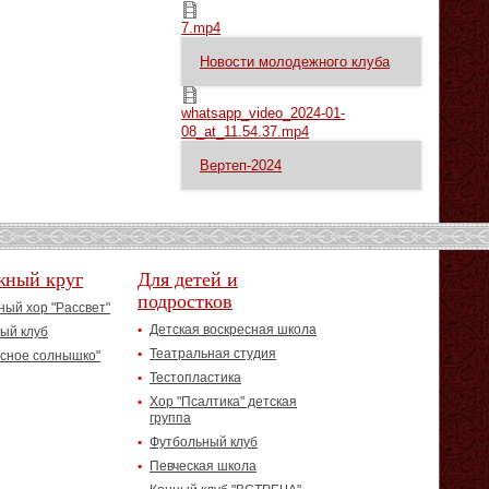
7.mp4
7.mp4
Новости молодежного клуба
whatsapp_video_2024-01-08_at_11.54.37.mp4
whatsapp_video_2024-01-
08_at_11.54.37.mp4
Вертеп-2024
жный круг
Для детей и
подростков
ый хор "Рассвет"
Детская воскресная школа
ый клуб
Театральная студия
асное солнышко"
Тестопластика
Хор "Псалтика" детская
группа
Футбольный клуб
Певческая школа