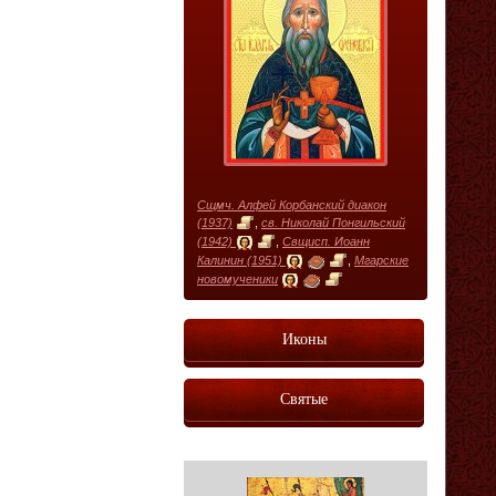
Сщмч. Алфей Корбанский диакон
(1937)
,
св. Николай Понгильский
(1942)
,
Свщисп. Иоанн
Калинин (1951)
,
Мгарские
новомученики
Иконы
Святые