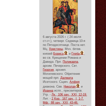
6 августа 2026 г. ( 24 июля
ст.ст.), четверг.
Седмица 10-я
по Пятидесятнице.
Поста нет.
Мц.
Христины
. Мчч. блгвв.
князей
Бориса
и
Глеба
,
во св. Крещении Романа и
Давида. Прп.
Поликарпа
,
архим. Печерского. Свт.
Георгия
, архиеп.
Могилевского. Обретение
мощей прп.
Далмата
Исетского. Сщмч.
Алфея
диакона. Свв.
Николая
и
Иоанна
испп., пресвитеров.
Утр. -
Лк., 106 зач., XXI, 12-19.
Лит. -
2 Кор., 167 зач., I, 1-7.
Мф., 88 зач., XXI, 43-46.