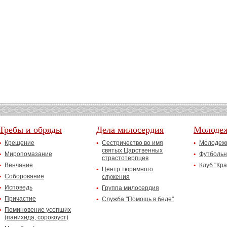
Требы и обряды
Дела милосердия
Молоде
Крещение
Сестричество во имя
Молодежн
святых Царственных
Миропомазание
Футбольн
страстотерпцев
Венчание
Клуб "Кр
Центр тюремного
Соборование
служения
Исповедь
Группа милосердия
Причастие
Служба "Помощь в беде"
Поминовение усопших
(панихида, сорокоуст)