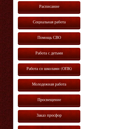
Расписание
Социальная работа
Помощь СВО
Работа с детьми
Работа со школами (ОПК)
Молодежная работа
Просвещение
Заказ просфор