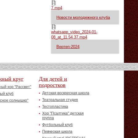
7.mp4
7.mp4
Новости молодежного клуба
whatsapp_video_2024-01-08_at_11.54.37.mp4
whatsapp_video_2024-01-
08_at_11.54.37.mp4
Вертеп-2024
жный круг
Для детей и
подростков
ый хор "Рассвет"
Детская воскресная школа
ый клуб
Театральная студия
асное солнышко"
Тестопластика
Хор "Псалтика" детская
группа
Футбольный клуб
Певческая школа