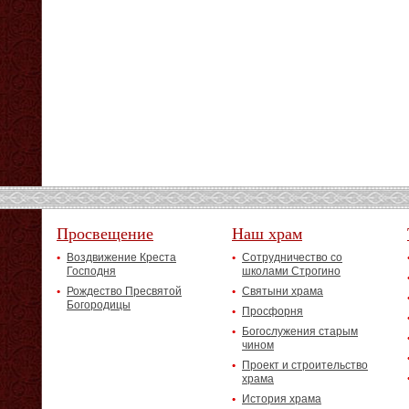
Просвещение
Наш храм
Воздвижение Креста
Сотрудничество со
Господня
школами Строгино
Рождество Пресвятой
Святыни храма
Богородицы
Просфорня
Богослужения старым
чином
Проект и строительство
храма
История храма