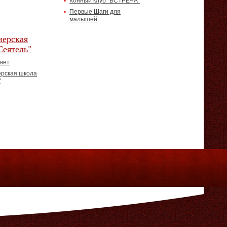
Конный клуб "ВСТРЕЧА"
Первые Шаги для
малышей
ерская
Сеятель"
вет
рская школа
"