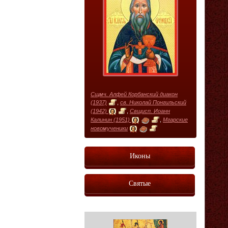
Сщмч. Алфей Корбанский диакон
(1937)
,
св. Николай Понгильский
(1942)
,
Свщисп. Иоанн
Калинин (1951)
,
Мгарские
новомученики
Иконы
Святые