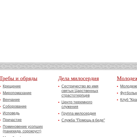
Требы и обряды
Дела милосердия
Молоде
Крещение
Сестричество во имя
Молодежн
святых Царственных
Миропомазание
Футбольн
страстотерпцев
Венчание
Клуб "Кр
Центр тюремного
Соборование
служения
Исповедь
Группа милосердия
Причастие
Служба "Помощь в беде"
Поминовение усопших
(панихида, сорокоуст)