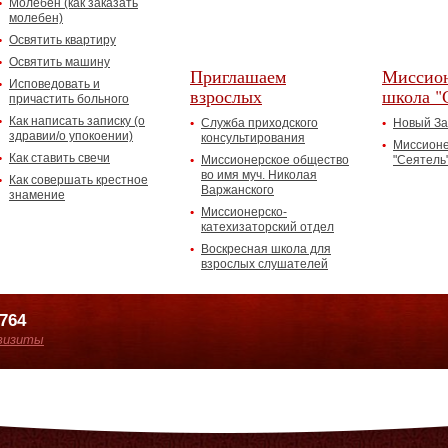
Молебен (как заказать
молебен)
Освятить квартиру
Освятить машину
Приглашаем
Миссион
Исповедовать и
взрослых
школа "
причастить больного
Как написать записку (о
Служба приходского
Новый За
здравии/о упокоении)
консультирования
Миссионе
Как ставить свечи
Миссионерское общество
"Сеятель
во имя муч. Николая
Как совершать крестное
Варжанского
знамение
Миссионерско-
катехизаторский отдел
Воскресная школа для
взрослых слушателей
7764
визиты