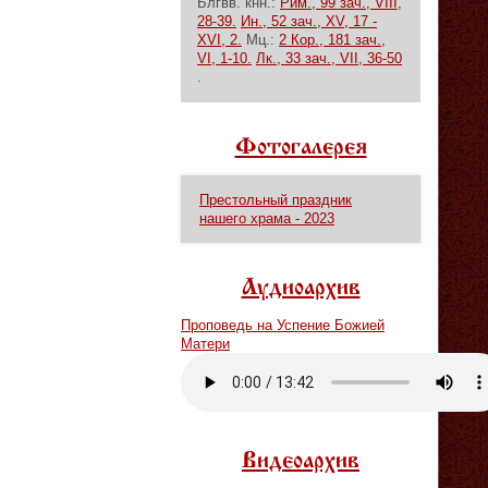
Блгвв. кнн.:
Рим., 99 зач., VIII,
28-39.
Ин., 52 зач., XV, 17 -
XVI, 2.
Мц.:
2 Кор., 181 зач.,
VI, 1-10.
Лк., 33 зач., VII, 36-50
.
Фотогалерея
Престольный праздник
нашего храма - 2023
Аудиоархив
Проповедь на Успение Божией
Матери
Vm
P
Видеоархив