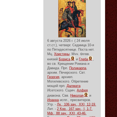
6 августа 2026 г. ( 24 июля
ст.ст.), четверг.
Седмица 10-я
по Пятидесятнице.
Поста нет.
Мц.
Христины
. Мчч. блгвв.
князей
Бориса
и
Глеба
,
во св. Крещении Романа и
Давида. Прп.
Поликарпа
,
архим. Печерского. Свт.
Георгия
, архиеп.
Могилевского. Обретение
мощей прп.
Далмата
Исетского. Сщмч.
Алфея
диакона. Свв.
Николая
и
Иоанна
испп., пресвитеров.
Утр. -
Лк., 106 зач., XXI, 12-19.
Лит. -
2 Кор., 167 зач., I, 1-7.
Мф., 88 зач., XXI, 43-46.