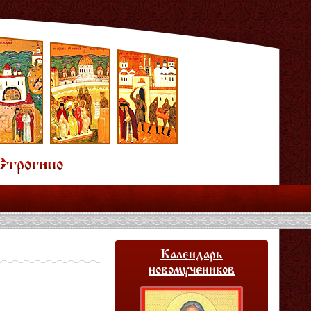
Календарь
новомучеников