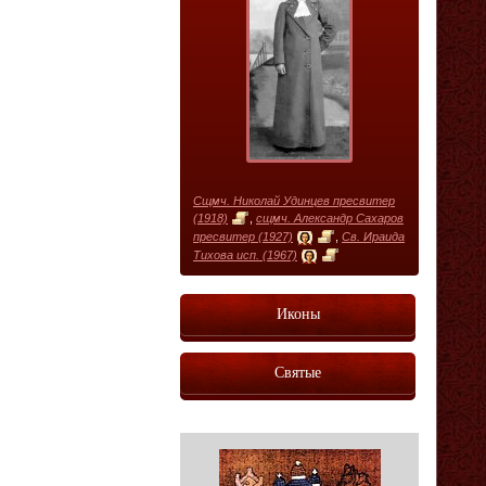
Сщмч. Николай Удинцев пресвитер
(1918)
,
сщмч. Александр Сахаров
пресвитер (1927)
,
Св. Ираида
Тихова исп. (1967)
Иконы
Святые