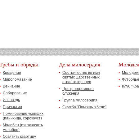
Требы и обряды
Дела милосердия
Молоде
Крещение
Сестричество во имя
Молодежн
святых Царственных
Миропомазание
Футбольн
страстотерпцев
Венчание
Клуб "Кр
Центр тюремного
Соборование
служения
Исповедь
Группа милосердия
Причастие
Служба "Помощь в беде"
Поминовение усопших
(панихида, сорокоуст)
Молебен (как заказать
молебен)
Освятить квартиру