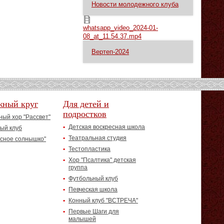
Новости молодежного клуба
whatsapp_video_2024-01-08_at_11.54.37.mp4
whatsapp_video_2024-01-
08_at_11.54.37.mp4
Вертеп-2024
жный круг
Для детей и
подростков
ый хор "Рассвет"
Детская воскресная школа
ый клуб
Театральная студия
асное солнышко"
Тестопластика
Хор "Псалтика" детская
группа
Футбольный клуб
Певческая школа
Конный клуб "ВСТРЕЧА"
Первые Шаги для
малышей