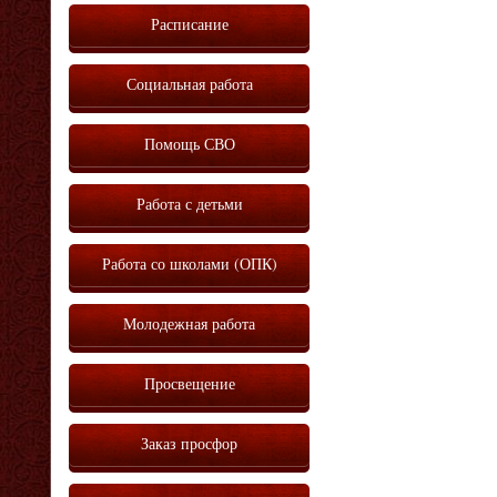
Расписание
Социальная работа
Помощь СВО
Работа с детьми
Работа со школами (ОПК)
Молодежная работа
Просвещение
Заказ просфор