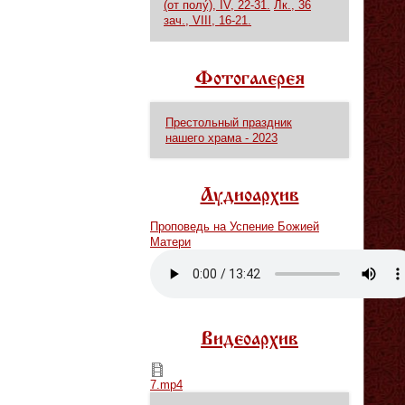
(от полу́), IV, 22-31.
Лк., 36
зач., VIII, 16-21.
Фотогалерея
Престольный праздник
нашего храма - 2023
Аудиоархив
Проповедь на Успение Божией
Матери
Vm
P
Видеоархив
7.mp4
7.mp4