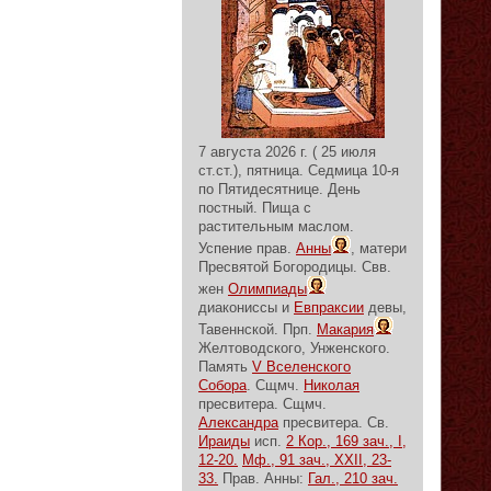
7 августа 2026 г. ( 25 июля
ст.ст.), пятница.
Седмица 10-я
по Пятидесятнице.
День
постный.
Пища с
растительным маслом.
Успение прав.
Анны
, матери
Пресвятой Богородицы. Свв.
жен
Олимпиады
диакониссы и
Евпраксии
девы,
Тавеннской. Прп.
Макария
Желтоводского, Унженского.
Память
V Вселенского
Собора
. Сщмч.
Николая
пресвитера. Сщмч.
Александра
пресвитера. Св.
Ираиды
исп.
2 Кор., 169 зач., I,
12-20.
Мф., 91 зач., XXII, 23-
33.
Прав. Анны:
Гал., 210 зач.