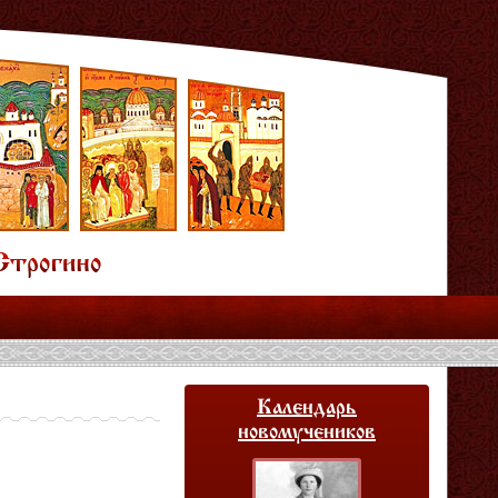
Календарь
новомучеников