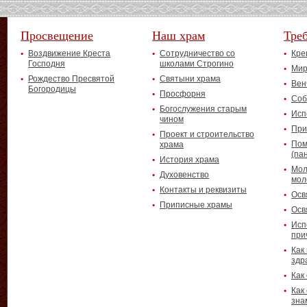
Просвещение
Наш храм
Тре
Воздвижение Креста
Сотрудничество со
Кре
Господня
школами Строгино
Мир
Рождество Пресвятой
Святыни храма
Вен
Богородицы
Просфорня
Соб
Богослужения старым
Исп
чином
При
Проект и строительство
Пом
храма
(па
История храма
Мол
Духовенство
мол
Контакты и реквизиты
Осв
Приписные храмы
Осв
Исп
при
Как
здр
Как
Как
зна