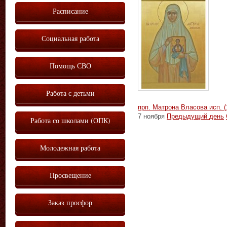
Расписание
Социальная работа
Помощь СВО
Работа с детьми
прп. Матрона Власова исп. (
7 ноября
Предыдущий день
Работа со школами (ОПК)
Молодежная работа
Просвещение
Заказ просфор