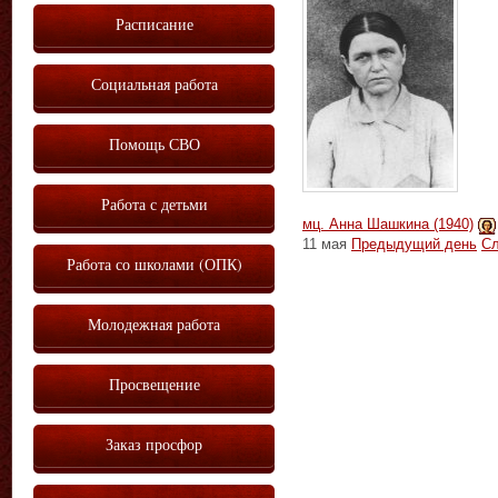
Расписание
Социальная работа
Помощь СВО
Работа с детьми
мц. Анна Шашкина (1940)
11 мая
Предыдущий день
С
Работа со школами (ОПК)
Молодежная работа
Просвещение
Заказ просфор