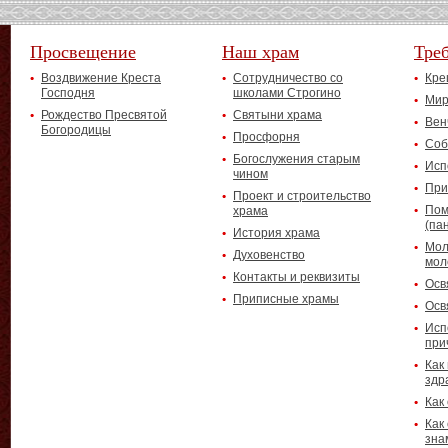
Просвещение
Наш храм
Тре
Воздвижение Креста
Сотрудничество со
Кре
Господня
школами Строгино
Мир
Рождество Пресвятой
Святыни храма
Вен
Богородицы
Просфорня
Соб
Богослужения старым
Исп
чином
При
Проект и строительство
Пом
храма
(па
История храма
Мол
Духовенство
мол
Контакты и реквизиты
Осв
Приписные храмы
Осв
Исп
при
Как
здр
Как
Как
зна