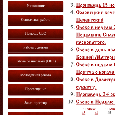
Проповедь 15 но
Расписание
Соловецкие веч
Социальная работа
Печенгский
Слово в неделю
Помощь СВО
Исцеление Спас
бесноватого.
Работа с детьми
Слово в день пр
Божией Матери
Работа со школами (ОПК)
Слово в неделю 
Притча о богаче
Молодежная работа
Слово в Димитр
субботу.
Просвещение
Проповедь 24 о
Слово в Неделю
Заказ просфор
Страницы
« первая
‹ пре
43
44
45