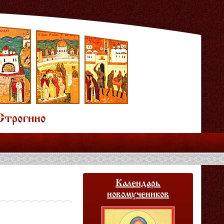
Календарь
новомучеников