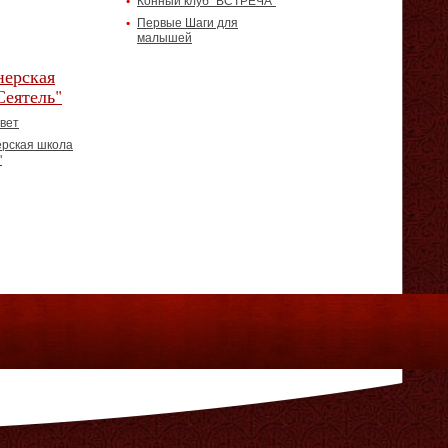
Конный клуб "ВСТРЕЧА"
Первые Шаги для
малышей
ерская
Сеятель"
вет
рская школа
"