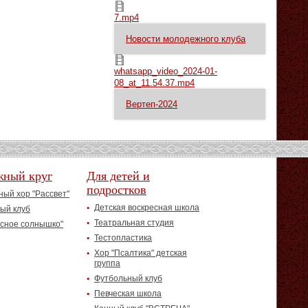
7.mp4
7.mp4
Новости молодежного клуба
whatsapp_video_2024-01-08_at_11.54.37.mp4
whatsapp_video_2024-01-
08_at_11.54.37.mp4
Вертеп-2024
жный круг
Для детей и
подростков
ый хор "Рассвет"
Детская воскресная школа
ый клуб
Театральная студия
асное солнышко"
Тестопластика
Хор "Псалтика" детская
группа
Футбольный клуб
Певческая школа