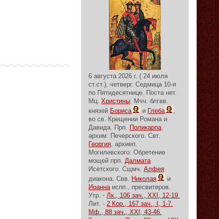
6 августа 2026 г. ( 24 июля
ст.ст.), четверг.
Седмица 10-я
по Пятидесятнице.
Поста нет.
Мц.
Христины
. Мчч. блгвв.
князей
Бориса
и
Глеба
,
во св. Крещении Романа и
Давида. Прп.
Поликарпа
,
архим. Печерского. Свт.
Георгия
, архиеп.
Могилевского. Обретение
мощей прп.
Далмата
Исетского. Сщмч.
Алфея
диакона. Свв.
Николая
и
Иоанна
испп., пресвитеров.
Утр. -
Лк., 106 зач., XXI, 12-19.
Лит. -
2 Кор., 167 зач., I, 1-7.
Мф., 88 зач., XXI, 43-46.