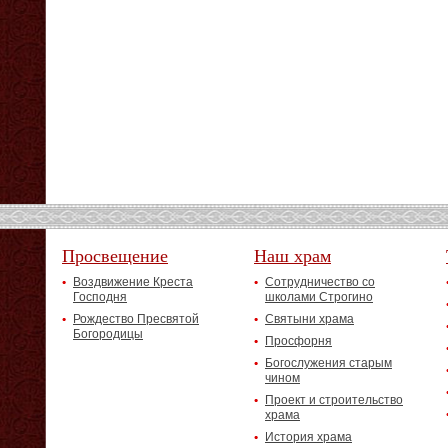
Просвещение
Наш храм
Воздвижение Креста
Сотрудничество со
Господня
школами Строгино
Рождество Пресвятой
Святыни храма
Богородицы
Просфорня
Богослужения старым
чином
Проект и строительство
храма
История храма