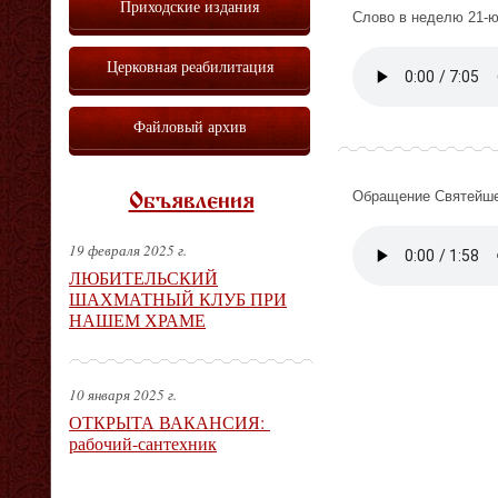
Приходские издания
Слово в неделю 21-ю
Vm
P
Церковная реабилитация
Файловый архив
Обращение Святейше
Объявления
Vm
P
19 февраля 2025 г.
ЛЮБИТЕЛЬСКИЙ
ШАХМАТНЫЙ КЛУБ ПРИ
НАШЕМ ХРАМЕ
10 января 2025 г.
ОТКРЫТА ВАКАНСИЯ:
рабочий-сантехник