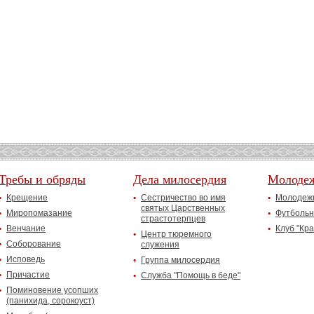
Требы и обряды
Дела милосердия
Молоде
Крещение
Сестричество во имя
Молодежн
святых Царственных
Миропомазание
Футбольн
страстотерпцев
Венчание
Клуб "Кр
Центр тюремного
Соборование
служения
Исповедь
Группа милосердия
Причастие
Служба "Помощь в беде"
Поминовение усопших
(панихида, сорокоуст)