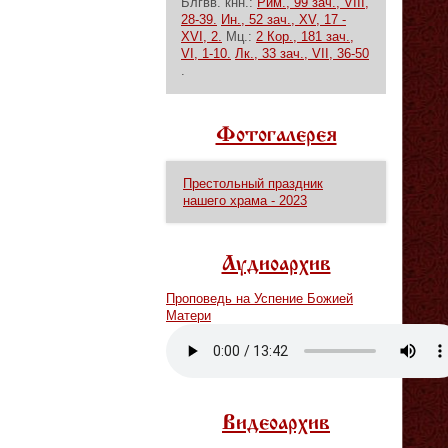
Блгвв. кнн.:
Рим., 99 зач., VIII,
28-39.
Ин., 52 зач., XV, 17 -
XVI, 2.
Мц.:
2 Кор., 181 зач.,
VI, 1-10.
Лк., 33 зач., VII, 36-50
.
Фотогалерея
Престольный праздник
нашего храма - 2023
Аудиоархив
Проповедь на Успение Божией
Матери
Vm
P
Видеоархив