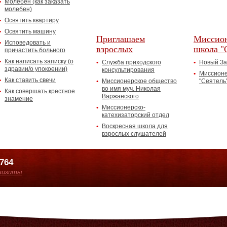
Молебен (как заказать
молебен)
Освятить квартиру
Освятить машину
Приглашаем
Миссион
Исповедовать и
взрослых
школа "
причастить больного
Как написать записку (о
Служба приходского
Новый За
здравии/о упокоении)
консультирования
Миссионе
Как ставить свечи
Миссионерское общество
"Сеятель
во имя муч. Николая
Как совершать крестное
Варжанского
знамение
Миссионерско-
катехизаторский отдел
Воскресная школа для
взрослых слушателей
7764
визиты