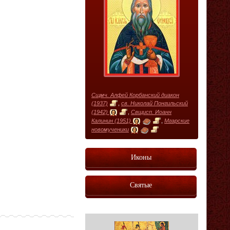
Сщмч. Алфей Корбанский диакон
(1937)
,
св. Николай Понгильский
(1942)
,
Свщисп. Иоанн
Калинин (1951)
,
Мгарские
новомученики
Иконы
Святые