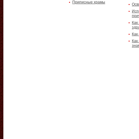
Приписные храмы
Осв
Исп
при
Как
здр
Как
Как
зна