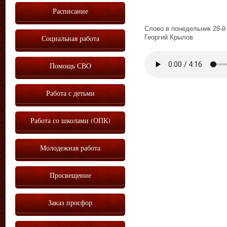
Расписание
Слово в понедельник 28-й
Социальная работа
Георгий Крылов
Vm
P
Помощь СВО
Работа с детьми
Работа со школами (ОПК)
Молодежная работа
Просвещение
Заказ просфор