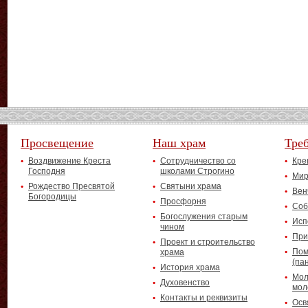
Просвещение
Наш храм
Тре
Воздвижение Креста
Сотрудничество со
Кре
Господня
школами Строгино
Мир
Рождество Пресвятой
Святыни храма
Вен
Богородицы
Просфорня
Соб
Богослужения старым
Исп
чином
При
Проект и строительство
Пом
храма
(па
История храма
Мол
Духовенство
мол
Контакты и реквизиты
Осв