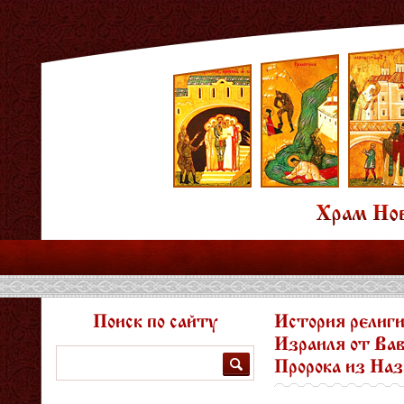
Поиск по сайту
История религи
Израиля от Вав
Поиск
Пророка из На