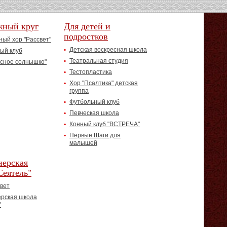
жный круг
Для детей и
подростков
ый хор "Рассвет"
Детская воскресная школа
ый клуб
Театральная студия
асное солнышко"
Тестопластика
Хор "Псалтика" детская
группа
Футбольный клуб
Певческая школа
Конный клуб "ВСТРЕЧА"
Первые Шаги для
малышей
ерская
Сеятель"
вет
рская школа
"