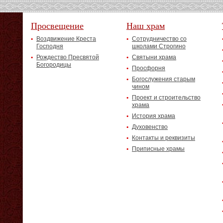
Просвещение
Наш храм
Воздвижение Креста
Сотрудничество со
Господня
школами Строгино
Рождество Пресвятой
Святыни храма
Богородицы
Просфорня
Богослужения старым
чином
Проект и строительство
храма
История храма
Духовенство
Контакты и реквизиты
Приписные храмы