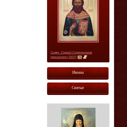
Сщмч. Сергий Стрельников
пресвитер (1937)
Иконы
Святые