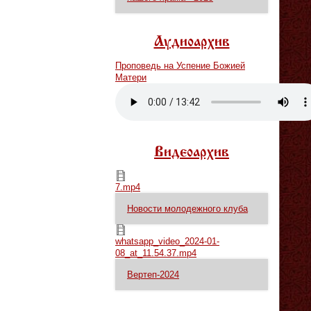
Аудиоархив
Проповедь на Успение Божией
Матери
Vm
P
Видеоархив
7.mp4
7.mp4
Новости молодежного клуба
whatsapp_video_2024-01-08_at_11.54.37.mp4
whatsapp_video_2024-01-
08_at_11.54.37.mp4
Вертеп-2024