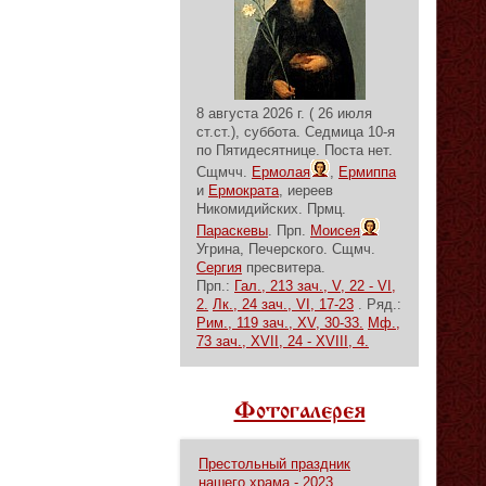
8 августа 2026 г. ( 26 июля
ст.ст.), суббота.
Седмица 10-я
по Пятидесятнице.
Поста нет.
Сщмчч.
Ермолая
,
Ермиппа
и
Ермократа
, иереев
Никомидийских. Прмц.
Параскевы
. Прп.
Моисея
Угрина, Печерского. Сщмч.
Сергия
пресвитера.
Прп.:
Гал., 213 зач., V, 22 - VI,
2.
Лк., 24 зач., VI, 17-23
. Ряд.:
Рим., 119 зач., XV, 30-33.
Мф.,
73 зач., XVII, 24 - XVIII, 4.
Фотогалерея
Престольный праздник
нашего храма - 2023