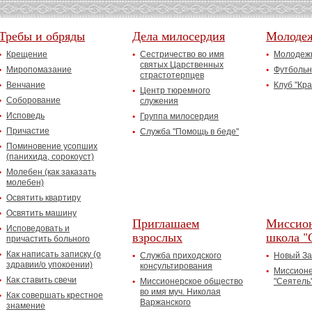
Требы и обряды
Дела милосердия
Молоде
Крещение
Сестричество во имя
Молодежн
святых Царственных
Миропомазание
Футбольн
страстотерпцев
Венчание
Клуб "Кр
Центр тюремного
Соборование
служения
Исповедь
Группа милосердия
Причастие
Служба "Помощь в беде"
Поминовение усопших
(панихида, сорокоуст)
Молебен (как заказать
молебен)
Освятить квартиру
Освятить машину
Приглашаем
Миссион
Исповедовать и
взрослых
школа "
причастить больного
Как написать записку (о
Служба приходского
Новый За
здравии/о упокоении)
консультирования
Миссионе
Как ставить свечи
Миссионерское общество
"Сеятель
во имя муч. Николая
Как совершать крестное
Варжанского
знамение