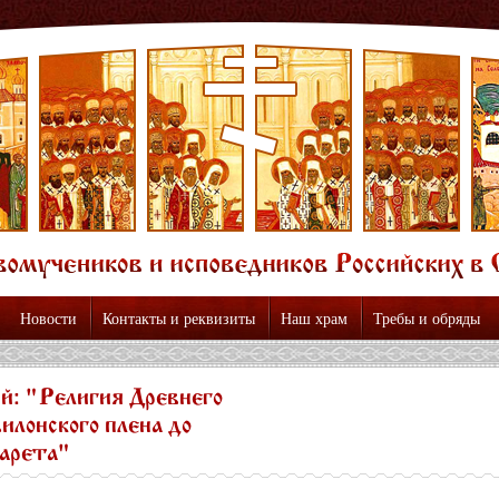
Новости
Контакты и реквизиты
Наш храм
Требы и обряды
й: "Религия Древнего
илонского плена до
зарета"