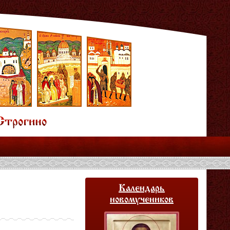
Календарь
новомучеников