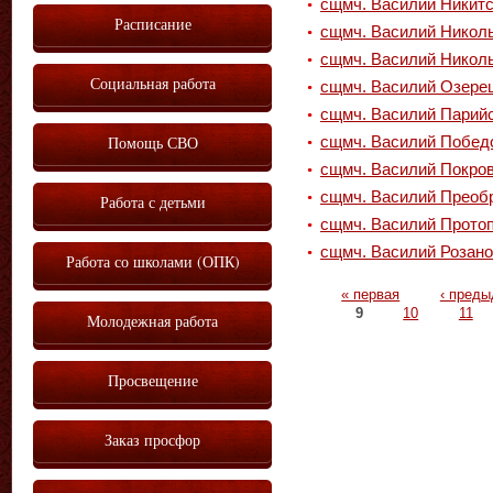
сщмч. Василий Никитс
Расписание
сщмч. Василий Никол
сщмч. Василий Николь
Социальная работа
сщмч. Василий Озере
сщмч. Василий Парий
Помощь СВО
сщмч. Василий Победо
сщмч. Василий Покро
сщмч. Василий Преоб
Работа с детьми
сщмч. Василий Протоп
сщмч. Василий Розан
Работа со школами (ОПК)
Страницы
« первая
‹ пред
9
10
11
Молодежная работа
Просвещение
Заказ просфор