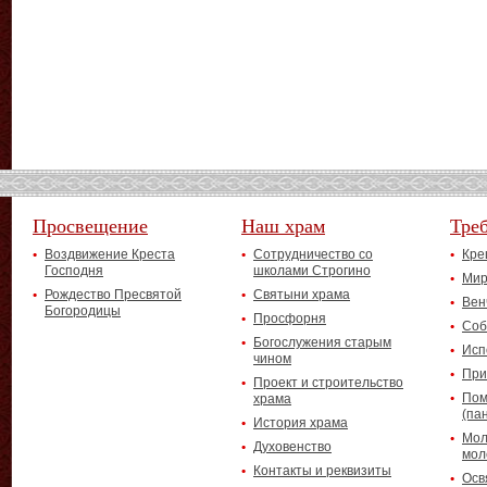
Просвещение
Наш храм
Тре
Воздвижение Креста
Сотрудничество со
Кре
Господня
школами Строгино
Мир
Рождество Пресвятой
Святыни храма
Вен
Богородицы
Просфорня
Соб
Богослужения старым
Исп
чином
При
Проект и строительство
Пом
храма
(па
История храма
Мол
Духовенство
мол
Контакты и реквизиты
Осв