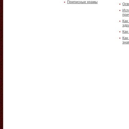
Приписные храмы
Осв
Исп
при
Как
здр
Как
Как
зна