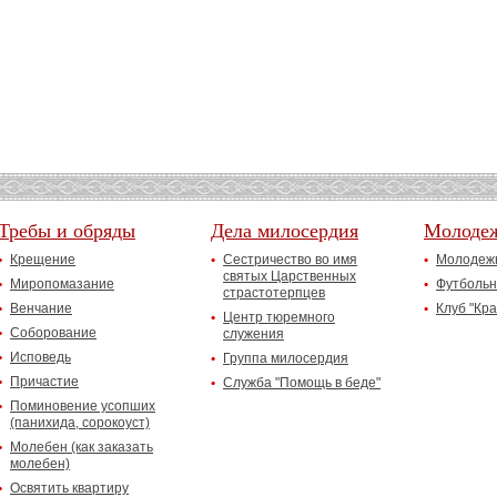
Требы и обряды
Дела милосердия
Молоде
Крещение
Сестричество во имя
Молодежн
святых Царственных
Миропомазание
Футбольн
страстотерпцев
Венчание
Клуб "Кр
Центр тюремного
Соборование
служения
Исповедь
Группа милосердия
Причастие
Служба "Помощь в беде"
Поминовение усопших
(панихида, сорокоуст)
Молебен (как заказать
молебен)
Освятить квартиру