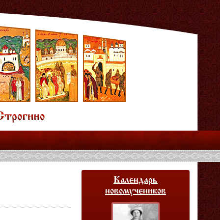
Календарь
новомучеников