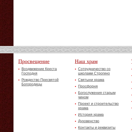
Просвещение
Наш храм
Воздвижение Креста
Сотрудничество со
Господня
школами Строгино
Рождество Пресвятой
Святыни храма
Богородицы
Просфорня
Богослужения старым
чином
Проект и строительство
храма
История храма
Духовенство
Контакты и реквизиты