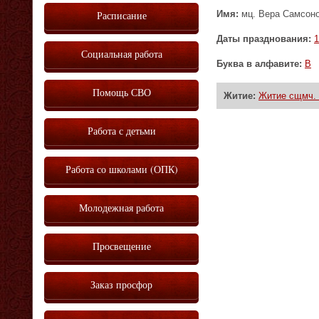
Имя:
мц. Вера Самсоно
Расписание
Даты празднования:
1
Социальная работа
Буква в алфавите:
В
Помощь СВО
Житие:
Житие сщмч. 
Работа с детьми
Работа со школами (ОПК)
Молодежная работа
Просвещение
Заказ просфор