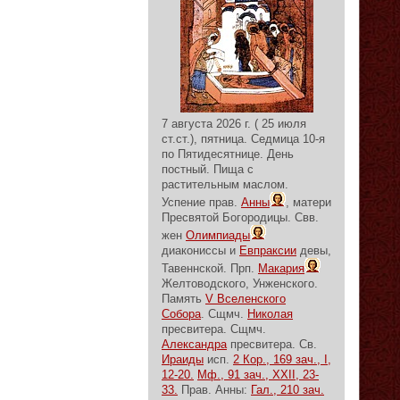
7 августа 2026 г. ( 25 июля
ст.ст.), пятница.
Седмица 10-я
по Пятидесятнице.
День
постный.
Пища с
растительным маслом.
Успение прав.
Анны
, матери
Пресвятой Богородицы. Свв.
жен
Олимпиады
диакониссы и
Евпраксии
девы,
Тавеннской. Прп.
Макария
Желтоводского, Унженского.
Память
V Вселенского
Собора
. Сщмч.
Николая
пресвитера. Сщмч.
Александра
пресвитера. Св.
Ираиды
исп.
2 Кор., 169 зач., I,
12-20.
Мф., 91 зач., XXII, 23-
33.
Прав. Анны:
Гал., 210 зач.