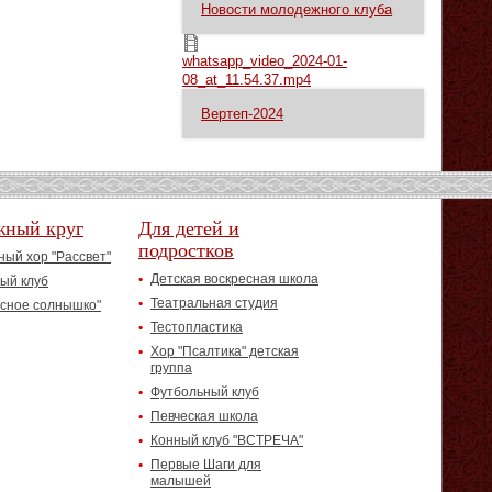
Новости молодежного клуба
whatsapp_video_2024-01-08_at_11.54.37.mp4
whatsapp_video_2024-01-
08_at_11.54.37.mp4
Вертеп-2024
жный круг
Для детей и
подростков
ый хор "Рассвет"
Детская воскресная школа
ый клуб
Театральная студия
асное солнышко"
Тестопластика
Хор "Псалтика" детская
группа
Футбольный клуб
Певческая школа
Конный клуб "ВСТРЕЧА"
Первые Шаги для
малышей