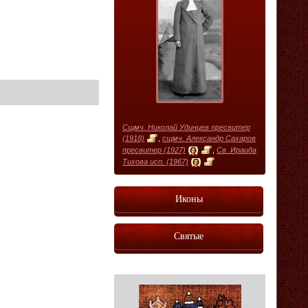
Сщмч. Николай Удинцев пресвитер
(1918)
,
сщмч. Александр Сахаров
пресвитер (1927)
,
Св. Ираида
Тихова исп. (1967)
Иконы
Святые