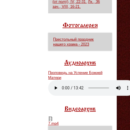
(от полу́), IV, 22-31.
Лк., 36
зач., VIII, 16-21.
Фотогалерея
Престольный праздник
нашего храма - 2023
Аудиоархив
Проповедь на Успение Божией
Матери
Vm
P
Видеоархив
7.mp4
7.mp4