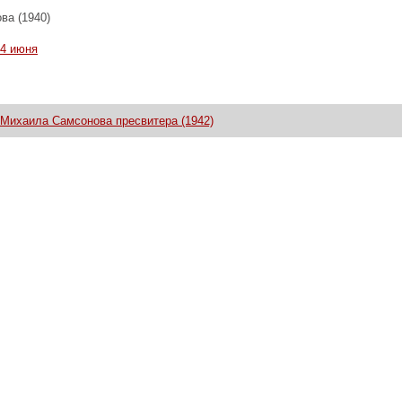
ва (1940)
4 июня
Михаила Самсонова пресвитера (1942)