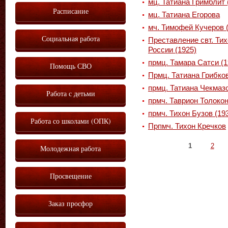
мц. Татиана Гримблит 
Расписание
мц. Татиана Егорова
мч. Тимофей Кучеров 
Социальная работа
Преставление свт. Тих
России (1925)
прмц. Тамара Сатси (1
Помощь СВО
Прмц. Татиана Грибко
прмц. Татиана Чекмазо
Работа с детьми
прмч. Таврион Толокон
прмч. Тихон Бузов (19
Работа со школами (ОПК)
Прпмч. Тихон Кречков
Страницы
1
2
Молодежная работа
Просвещение
Заказ просфор