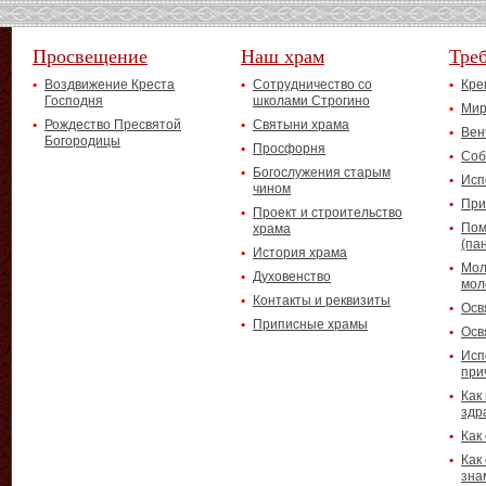
Просвещение
Наш храм
Тре
Воздвижение Креста
Сотрудничество со
Кре
Господня
школами Строгино
Мир
Рождество Пресвятой
Святыни храма
Вен
Богородицы
Просфорня
Соб
Богослужения старым
Исп
чином
При
Проект и строительство
Пом
храма
(па
История храма
Мол
Духовенство
мол
Контакты и реквизиты
Осв
Приписные храмы
Осв
Исп
при
Как
здр
Как
Как
зна