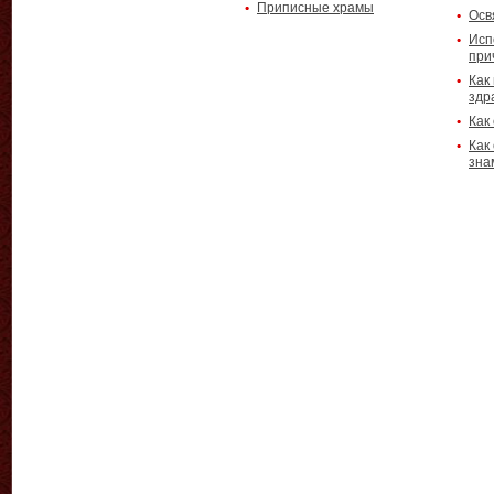
Приписные храмы
Осв
Исп
при
Как
здр
Как
Как
зна