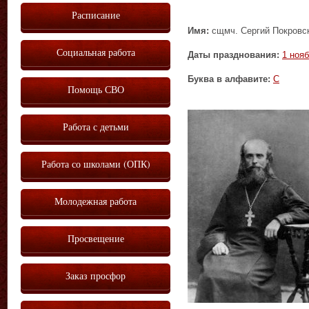
Расписание
Имя:
сщмч. Сергий Покровск
Социальная работа
Даты празднования:
1 ноя
Буква в алфавите:
С
Помощь СВО
Работа с детьми
Работа со школами (ОПК)
Молодежная работа
Просвещение
Заказ просфор