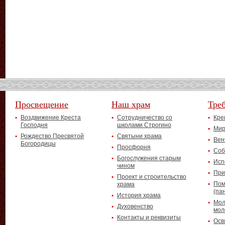
Просвещение
Наш храм
Тре
Воздвижение Креста
Сотрудничество со
Кре
Господня
школами Строгино
Мир
Рождество Пресвятой
Святыни храма
Вен
Богородицы
Просфорня
Соб
Богослужения старым
Исп
чином
При
Проект и строительство
Пом
храма
(па
История храма
Мол
Духовенство
мол
Контакты и реквизиты
Осв