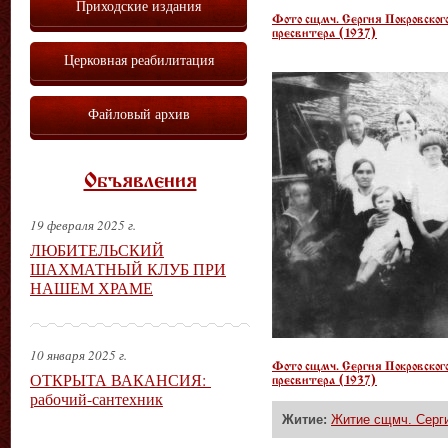
Приходские издания
Фото сщмч. Сергия Покровског
пресвитера (1937)
Церковная реабилитация
Файловый архив
Объявления
19 февраля 2025 г.
ЛЮБИТЕЛЬСКИЙ
ШАХМАТНЫЙ КЛУБ ПРИ
НАШЕМ ХРАМЕ
10 января 2025 г.
Фото сщмч. Сергия Покровског
ОТКРЫТА ВАКАНСИЯ:
пресвитера (1937)
рабочий-сантехник
Житие:
Житие сщмч. Серги