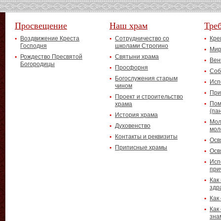
Просвещение
Наш храм
Тре
Воздвижение Креста
Сотрудничество со
Кре
Господня
школами Строгино
Мир
Рождество Пресвятой
Святыни храма
Вен
Богородицы
Просфорня
Соб
Богослужения старым
Исп
чином
При
Проект и строительство
Пом
храма
(па
История храма
Мол
Духовенство
мол
Контакты и реквизиты
Осв
Приписные храмы
Осв
Исп
при
Как
здр
Как
Как
зна