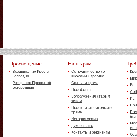
Просвещение
Наш храм
Тре
Воздвижение Креста
Сотрудничество со
Кре
Господня
школами Строгино
Мир
Рождество Пресвятой
Святыни храма
Вен
Богородицы
Просфорня
Соб
Богослужения старым
Исп
чином
При
Проект и строительство
Пом
храма
(па
История храма
Мол
Духовенство
мол
Контакты и реквизиты
Осв