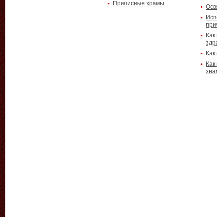
Приписные храмы
Осв
Исп
при
Как
здр
Как
Как
зна