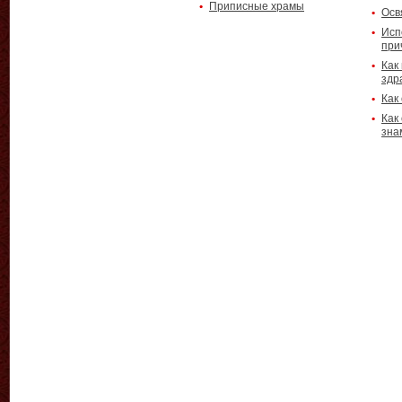
Приписные храмы
Осв
Исп
при
Как
здр
Как
Как
зна