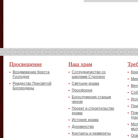
Просвещение
Наш храм
Тре
Воздвижение Креста
Сотрудничество со
Кре
Господня
школами Строгино
Мир
Рождество Пресвятой
Святыни храма
Вен
Богородицы
Просфорня
Соб
Богослужения старым
Исп
чином
При
Проект и строительство
Пом
храма
(па
История храма
Мол
Духовенство
мол
Контакты и реквизиты
Осв