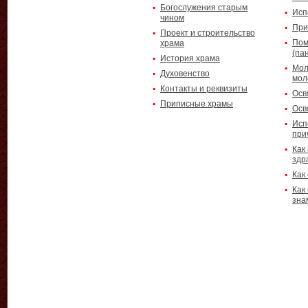
Богослужения старым
Исп
чином
При
Проект и строительство
Пом
храма
(па
История храма
Мол
Духовенство
мол
Контакты и реквизиты
Осв
Приписные храмы
Осв
Исп
при
Как
здр
Как
Как
зна