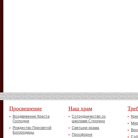
Просвещение
Наш храм
Тре
Воздвижение Креста
Сотрудничество со
Кре
Господня
школами Строгино
Мир
Рождество Пресвятой
Святыни храма
Вен
Богородицы
Просфорня
Соб