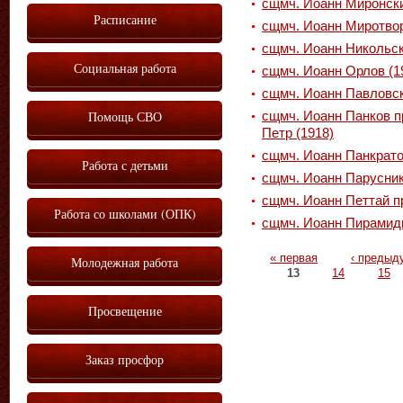
сщмч. Иоанн Миронск
Расписание
сщмч. Иоанн Миротвор
сщмч. Иоанн Никольск
Социальная работа
сщмч. Иоанн Орлов (1
сщмч. Иоанн Павловс
Помощь СВО
сщмч. Иоанн Панков п
Петр (1918)
сщмч. Иоанн Панкрато
Работа с детьми
сщмч. Иоанн Парусник
сщмч. Иоанн Петтай п
Работа со школами (ОПК)
сщмч. Иоанн Пирамид
Страницы
« первая
‹ предыд
Молодежная работа
13
14
15
Просвещение
Заказ просфор