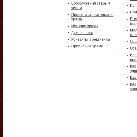
Богослужения старым
Исп
чином
При
Проект и строительство
Пом
храма
(па
История храма
Мол
Духовенство
мол
Контакты и реквизиты
Осв
Приписные храмы
Осв
Исп
при
Как
здр
Как
Как
зна