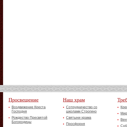
Просвещение
Наш храм
Тре
Воздвижение Креста
Сотрудничество со
Кре
Господня
школами Строгино
Мир
Рождество Пресвятой
Святыни храма
Вен
Богородицы
Просфорня
Соб