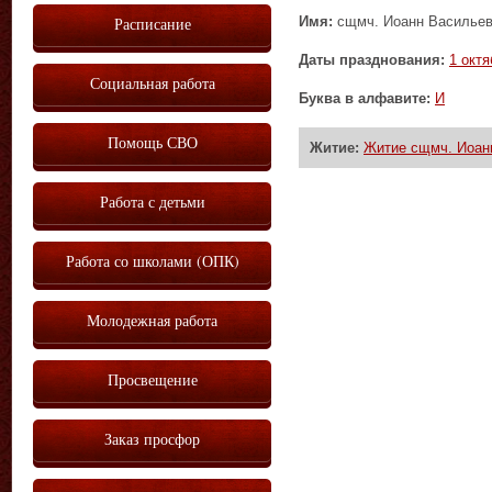
Имя:
сщмч. Иоанн Василье
Расписание
Даты празднования:
1 октя
Социальная работа
Буква в алфавите:
И
Помощь СВО
Житие:
Житие сщмч. Иоан
Работа с детьми
Работа со школами (ОПК)
Молодежная работа
Просвещение
Заказ просфор