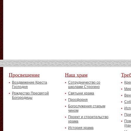
Просвещение
Наш храм
Тре
Воздвижение Креста
Сотрудничество со
Кре
Господня
школами Строгино
Мир
Рождество Пресвятой
Святыни храма
Вен
Богородицы
Просфорня
Соб
Богослужения старым
Исп
чином
При
Проект и строительство
Пом
храма
(па
История храма