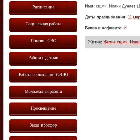
Имя:
сщмч. Иоанн Дунаев (1
Расписание
Даты празднования:
11 ма
Социальная работа
Буква в алфавите:
И
Помощь СВО
Житие:
Житие сщмч. Иоанн
Работа с детьми
Работа со школами (ОПК)
Молодежная работа
Просвещение
Заказ просфор