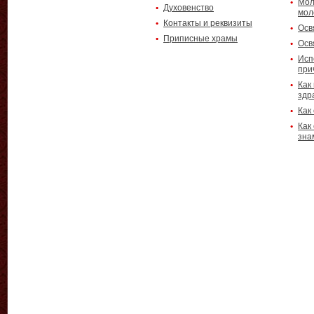
Мол
Духовенство
мол
Контакты и реквизиты
Осв
Приписные храмы
Осв
Исп
при
Как
здр
Как
Как
зна