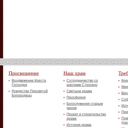
Просвещение
Наш храм
Тре
Воздвижение Креста
Сотрудничество со
Кре
Господня
школами Строгино
Мир
Рождество Пресвятой
Святыни храма
Вен
Богородицы
Просфорня
Соб
Богослужения старым
Исп
чином
При
Проект и строительство
Пом
храма
(па
История храма