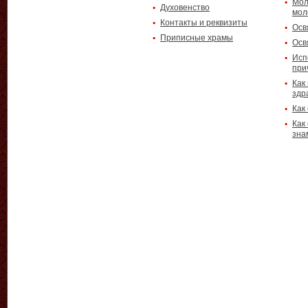
Мол
Духовенство
мол
Контакты и реквизиты
Осв
Приписные храмы
Осв
Исп
при
Как
здр
Как
Как
зна