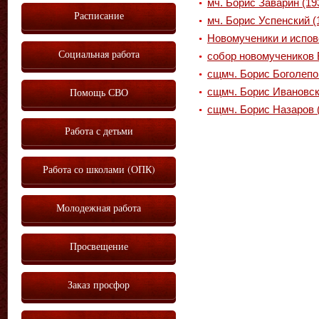
мч. Борис Заварин (19
Расписание
мч. Борис Успенский (
Новомученики и испов
Социальная работа
собор новомучеников
сщмч. Борис Боголепо
Помощь СВО
сщмч. Борис Ивановс
сщмч. Борис Назаров 
Работа с детьми
Работа со школами (ОПК)
Молодежная работа
Просвещение
Заказ просфор