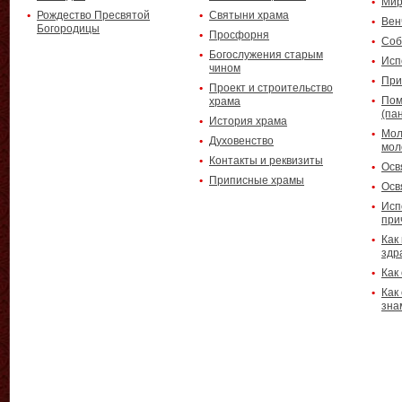
Мир
Рождество Пресвятой
Святыни храма
Вен
Богородицы
Просфорня
Соб
Богослужения старым
Исп
чином
При
Проект и строительство
Пом
храма
(па
История храма
Мол
Духовенство
мол
Контакты и реквизиты
Осв
Приписные храмы
Осв
Исп
при
Как
здр
Как
Как
зна