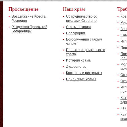
Просвещение
Наш храм
Тре
Воздвижение Креста
Сотрудничество со
Кре
Господня
школами Строгино
Мир
Рождество Пресвятой
Святыни храма
Вен
Богородицы
Просфорня
Соб
Богослужения старым
Исп
чином
При
Проект и строительство
Пом
храма
(па
История храма
Мол
Духовенство
мол
Контакты и реквизиты
Осв
Приписные храмы
Осв
Исп
при
Как
здр
Как
Как
зна