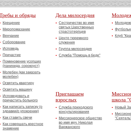
Требы и обряды
Дела милосердия
Молоде
Крещение
Сестричество во имя
Молодежн
святых Царственных
Миропомазание
Футбольн
страстотерпцев
Венчание
Клуб "Кр
Центр тюремного
Соборование
служения
Исповедь
Группа милосердия
Причастие
Служба "Помощь в беде"
Поминовение усопших
(панихида, сорокоуст)
Молебен (как заказать
молебен)
Освятить квартиру
Освятить машину
Приглашаем
Миссион
Исповедовать и
взрослых
школа "
причастить больного
Как написать записку (о
Служба приходского
Новый За
здравии/о упокоении)
консультирования
Миссионе
Как ставить свечи
Миссионерское общество
"Сеятель
во имя муч. Николая
Как совершать крестное
Варжанского
знамение