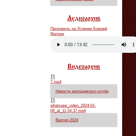
Аудиоархив
Проповедь на Успение Божией
Матери
Vm
P
Видеоархив
7.mp4
7.mp4
Новости молодежного клуба
whatsapp_video_2024-01-08_at_11.54.37.mp4
whatsapp_video_2024-01-
08_at_11.54.37.mp4
Вертеп-2024