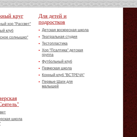
жный круг
Для детей и
подростков
ый хор "Рассвет"
Детская воскресная школа
ый клуб
Театральная студия
асное солнышко"
Тестопластика
Хор "Псалтика" детская
группа
Футбольный клуб
Певческая школа
Конный клуб "ВСТРЕЧА"
Первые Шаги для
малышей
ерская
Сеятель"
вет
рская школа
"