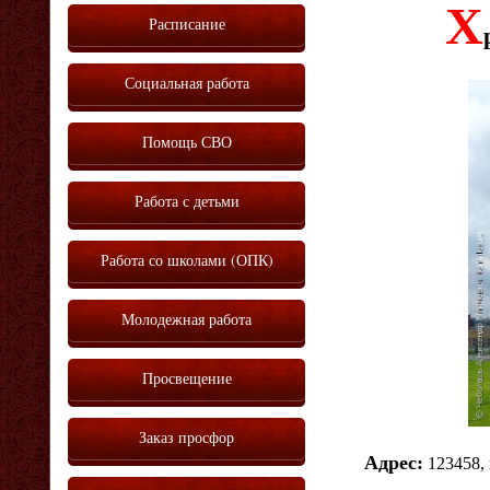
Х
Расписание
Социальная работа
Помощь СВО
Работа с детьми
Работа со школами (ОПК)
Молодежная работа
Просвещение
Заказ просфор
Адрес:
123458, 