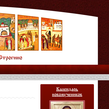
Календарь
новомучеников