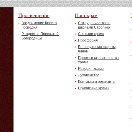
Просвещение
Наш храм
Воздвижение Креста
Сотрудничество со
Господня
школами Строгино
Рождество Пресвятой
Святыни храма
Богородицы
Просфорня
Богослужения старым
чином
Проект и строительство
храма
История храма
Духовенство
Контакты и реквизиты
Приписные храмы