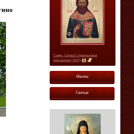
гино
Сщмч. Сергий Стрельников
пресвитер (1937)
Иконы
Святые