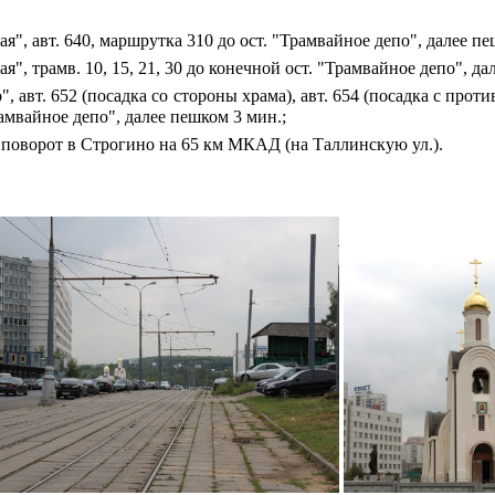
я", авт. 640, маршрутка 310 до ост. "Трамвайное депо", далее п
я", трамв. 10, 15, 21, 30 до конечной ост. "Трамвайное депо", д
", авт. 652 (посадка со стороны храма), авт. 654 (посадка с пр
амвайное депо
", далее пешком 3 мин.;
- поворот в Строгино на 65 км МКАД (на Таллинскую ул.).