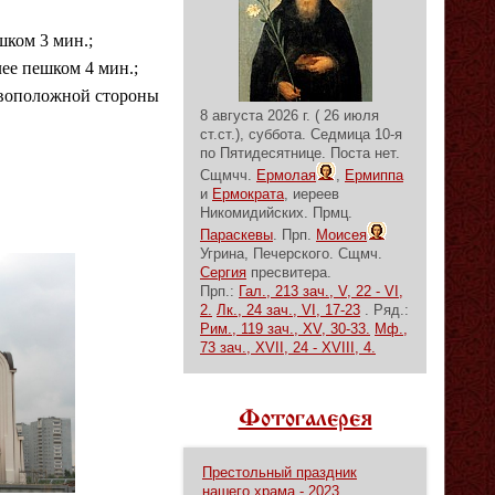
ешком 3 мин.;
алее пешком 4 мин.;
отивоположной стороны
8 августа 2026 г. ( 26 июля
ст.ст.), суббота.
Седмица 10-я
по Пятидесятнице.
Поста нет.
Сщмчч.
Ермолая
,
Ермиппа
и
Ермократа
, иереев
Никомидийских. Прмц.
Параскевы
. Прп.
Моисея
Угрина, Печерского. Сщмч.
Сергия
пресвитера.
Прп.:
Гал., 213 зач., V, 22 - VI,
2.
Лк., 24 зач., VI, 17-23
. Ряд.:
Рим., 119 зач., XV, 30-33.
Мф.,
73 зач., XVII, 24 - XVIII, 4.
Фотогалерея
Престольный праздник
нашего храма - 2023