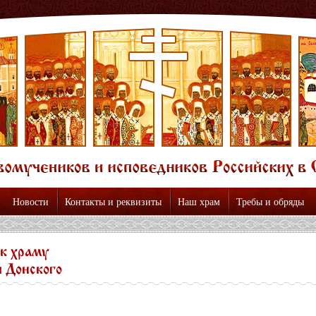
Новости
Контакты и реквизиты
Наш храм
Требы и обряды
 к храму
 Донского