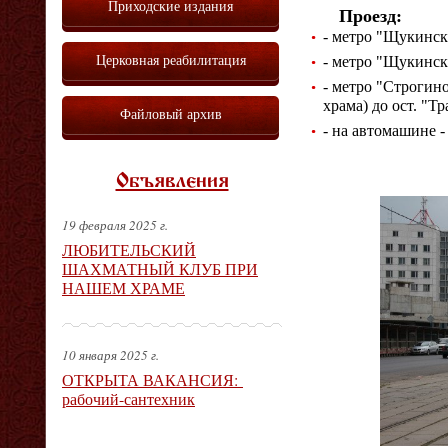
Приходские издания
Проезд:
- метро "Щукинска
Церковная реабилитация
- метро "Щукинска
- метро "Строгино
храма) до ост. "
Тр
Файловый архив
- на автомашине 
Объявления
19 февраля 2025 г.
ЛЮБИТЕЛЬСКИЙ
ШАХМАТНЫЙ КЛУБ ПРИ
НАШЕМ ХРАМЕ
10 января 2025 г.
ОТКРЫТА ВАКАНСИЯ:
рабочий-сантехник