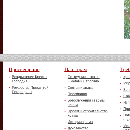
Просвещение
Наш храм
Тре
Воздвижение Креста
Сотрудничество со
Кре
Господня
школами Строгино
Мир
Рождество Пресвятой
Святыни храма
Вен
Богородицы
Просфорня
Соб
Богослужения старым
Исп
чином
При
Проект и строительство
Пом
храма
(па
История храма
Мол
Духовенство