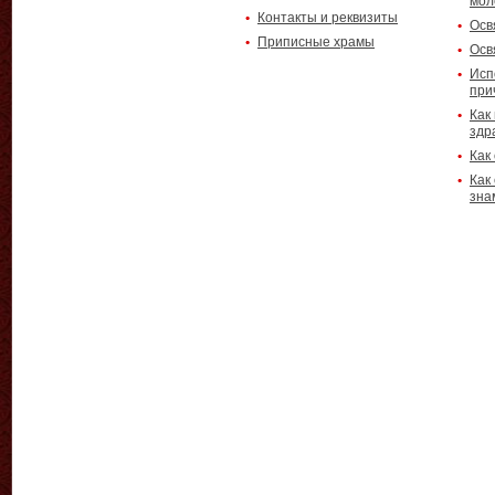
мол
Контакты и реквизиты
Осв
Приписные храмы
Осв
Исп
при
Как
здр
Как
Как
зна