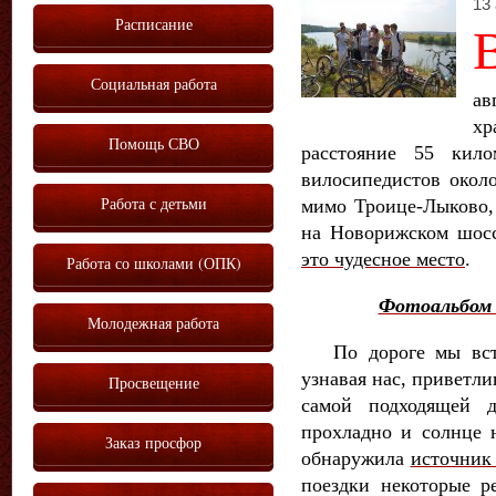
13 
Расписание
Социальная работа
ав
х
Помощь СВО
расстояние 55 кило
вилосипедистов окол
Работа с детьми
мимо Троице-Лыково, 
на Новорижском шос
это чудесное место
.
Работа со школами (ОПК)
Фотоальбом п
Молодежная работа
По дороге мы встре
узнавая нас, приветли
Просвещение
самой подходящей 
прохладно и солнце 
Заказ просфор
обнаружила
источник 
поездки некоторые р