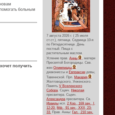
сновам
 помогать больным
7 августа 2026 г. ( 25 июля
ст.ст.), пятница.
Седмица 10-я
по Пятидесятнице.
День
постный.
Пища с
растительным маслом.
Успение прав.
Анны
, матери
Пресвятой Богородицы. Свв.
 хочет получить
жен
Олимпиады
диакониссы и
Евпраксии
девы,
Тавеннской. Прп.
Макария
Желтоводского, Унженского.
Память
V Вселенского
Собора
. Сщмч.
Николая
пресвитера. Сщмч.
Александра
пресвитера. Св.
Ираиды
исп.
2 Кор., 169 зач., I,
12-20.
Мф., 91 зач., XXII, 23-
33.
Прав. Анны:
Гал., 210 зач.