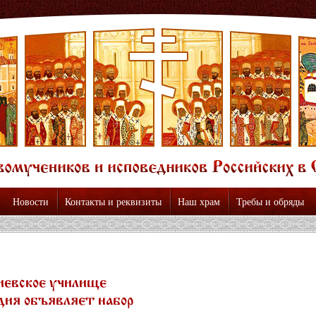
Новости
Контакты и реквизиты
Наш храм
Требы и обряды
евское училище
дия объявляет набор