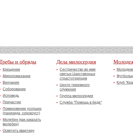
Требы и обряды
Дела милосердия
Молоде
Крещение
Сестричество во имя
Молодежн
святых Царственных
Миропомазание
Футбольн
страстотерпцев
Венчание
Клуб "Кр
Центр тюремного
Соборование
служения
Исповедь
Группа милосердия
Причастие
Служба "Помощь в беде"
Поминовение усопших
(панихида, сорокоуст)
Молебен (как заказать
молебен)
Освятить квартиру