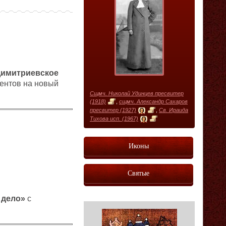
Димитриевское
ентов на новый
Сщмч. Николай Удинцев пресвитер
(1918)
,
сщмч. Александр Сахаров
пресвитер (1927)
,
Св. Ираида
Тихова исп. (1967)
Иконы
Святые
 дело»
с