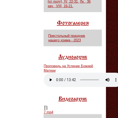
(от полу́), IV, 22-31.
Лк., 36
зач., VIII, 16-21.
Фотогалерея
Престольный праздник
нашего храма - 2023
Аудиоархив
Проповедь на Успение Божией
Матери
Vm
P
Видеоархив
7.mp4
7.mp4