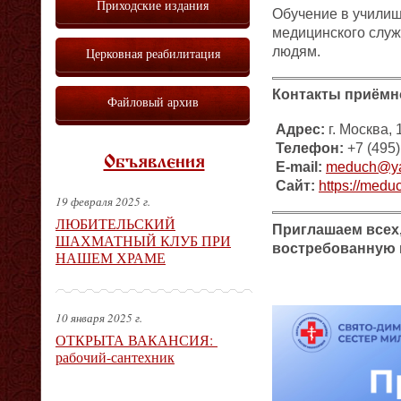
Приходские издания
Обучение в училищ
медицинского служ
людям.
Церковная реабилитация
Контакты приёмн
Файловый архив
Адрес:
г. Москва, 
Телефон:
+7 (495)
Объявления
E-mail:
meduch@ya
Сайт:
https://meduc
19 февраля 2025 г.
ЛЮБИТЕЛЬСКИЙ
Приглашаем всех,
ШАХМАТНЫЙ КЛУБ ПРИ
востребованную
НАШЕМ ХРАМЕ
10 января 2025 г.
ОТКРЫТА ВАКАНСИЯ:
рабочий-сантехник