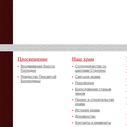
Просвещение
Наш храм
Воздвижение Креста
Сотрудничество со
Господня
школами Строгино
Рождество Пресвятой
Святыни храма
Богородицы
Просфорня
Богослужения старым
чином
Проект и строительство
храма
История храма
Духовенство
Контакты и реквизиты