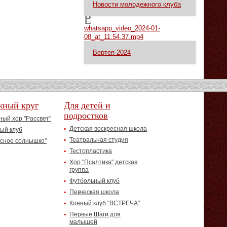
Новости молодежного клуба
whatsapp_video_2024-01-08_at_11.54.37.mp4
whatsapp_video_2024-01-
08_at_11.54.37.mp4
Вертеп-2024
жный круг
Для детей и
подростков
ый хор "Рассвет"
Детская воскресная школа
ый клуб
Театральная студия
асное солнышко"
Тестопластика
Хор "Псалтика" детская
группа
Футбольный клуб
Певческая школа
Конный клуб "ВСТРЕЧА"
Первые Шаги для
малышей