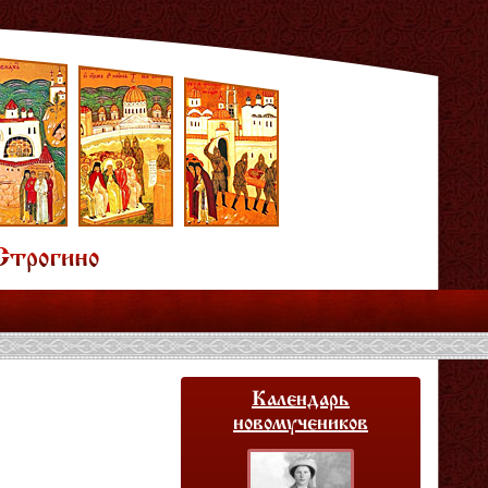
Календарь
новомучеников