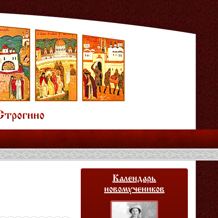
Календарь
новомучеников