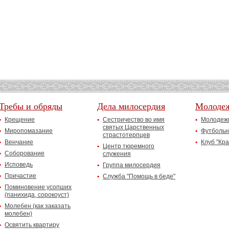
Требы и обряды
Дела милосердия
Молоде
Крещение
Сестричество во имя
Молодежн
святых Царственных
Миропомазание
Футбольн
страстотерпцев
Венчание
Клуб "Кр
Центр тюремного
Соборование
служения
Исповедь
Группа милосердия
Причастие
Служба "Помощь в беде"
Поминовение усопших
(панихида, сорокоуст)
Молебен (как заказать
молебен)
Освятить квартиру