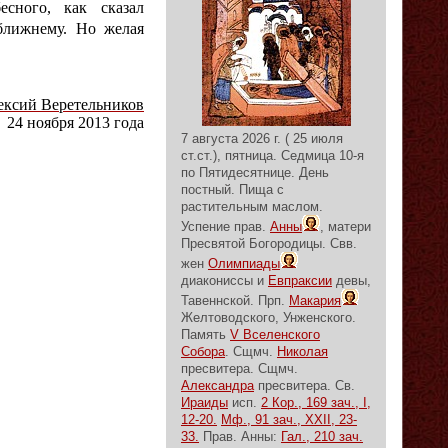
есного, как сказал
ближнему. Но желая
ексий Веретельников
24 ноября 2013 года
7 августа 2026 г. ( 25 июля
ст.ст.), пятница.
Седмица 10-я
по Пятидесятнице.
День
постный.
Пища с
растительным маслом.
Успение прав.
Анны
, матери
Пресвятой Богородицы. Свв.
жен
Олимпиады
диакониссы и
Евпраксии
девы,
Тавеннской. Прп.
Макария
Желтоводского, Унженского.
Память
V Вселенского
Собора
. Сщмч.
Николая
пресвитера. Сщмч.
Александра
пресвитера. Св.
Ираиды
исп.
2 Кор., 169 зач., I,
12-20.
Мф., 91 зач., XXII, 23-
33.
Прав. Анны:
Гал., 210 зач.