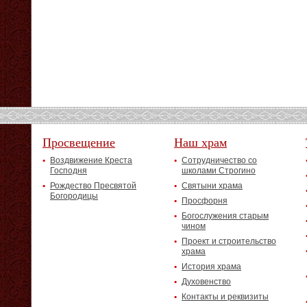
Просвещение
Наш храм
Воздвижение Креста
Сотрудничество со
Господня
школами Строгино
Рождество Пресвятой
Святыни храма
Богородицы
Просфорня
Богослужения старым
чином
Проект и строительство
храма
История храма
Духовенство
Контакты и реквизиты