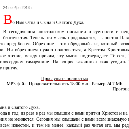
24 ноября 2013 г.
В
о Имя Отца и Сына и Святого Духа.
В сегодняшнем апостольском послании о суетности и нен
благочестия. Теперь эта мысль продолжается, апостол Паве
что пред Богом. Обрезание – это обрядовый акт, который возв
и. Ни обрезанием нужно пользоваться, а Крестом Христовым
кое чтение, между прочим, эту мысль подтверждает. Те есть, 
илосердном самарянине. На вопрос законника «как угодить Б
у притчу.
Прослушать полностью
MP3 файл. Продолжительность 18:00 мин. Размер 24.7 МБ
Протоие
ына и Святого Духа.
 года в год, из раза в раз мы слышим с вами притчи Христовы на
ния не меняются. Сегодня мы слышали с вами всем знакомую
всем известен, и тем не менее, каждый раз читая его, мы р