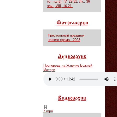
(от полу́), IV, 22-31.
Лк., 36
зач., VIII, 16-21.
Фотогалерея
Престольный праздник
нашего храма - 2023
Аудиоархив
Проповедь на Успение Божией
Матери
Vm
P
Видеоархив
7.mp4
7.mp4