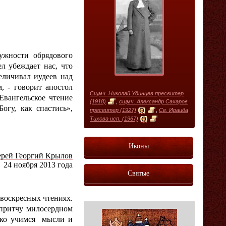
ужности обрядового
л убеждает нас, что
еличивал иудеев над
, - говорит апостол
Сщмч. Николай Удинцев пресвитер
Евангельское чтение
(1918)
,
сщмч. Александр Сахаров
огу, как спастись»,
пресвитер (1927)
,
Св. Ираида
Тихова исп. (1967)
Иконы
рей Георгий Крылов
24 ноября 2013 года
Святые
 воскресных чтениях.
 притчу милосердном
едко учимся мысли и