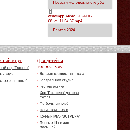
Новости молодежного клуба
whatsapp_video_2024-01-08_at_11.54.37.mp4
whatsapp_video_2024-01-
08_at_11.54.37.mp4
Вертеп-2024
жный круг
Для детей и
подростков
ый хор "Рассвет"
Детская воскресная школа
ый клуб
Театральная студия
асное солнышко"
Тестопластика
Хор "Псалтика" детская
группа
Футбольный клуб
Певческая школа
Конный клуб "ВСТРЕЧА"
Первые Шаги для
малышей