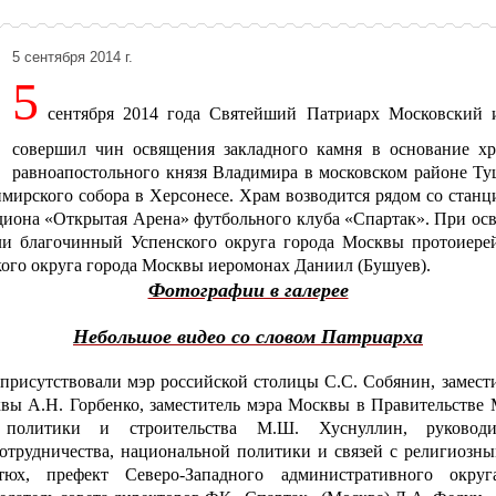
5 сентября 2014 г.
5
сентября 2014 года Святейший Патриарх Московский 
совершил чин освящения закладного камня в основание хр
равноапостольного князя Владимира в московском районе Т
имирского собора в Херсонесе. Храм возводится рядом со станц
адиона «Открытая Арена» футбольного клуба «Спартак». При о
ли благочинный Успенского округа города Москвы протоиере
ого округа города Москвы иеромонах Даниил (Бушуев).
Фотографии в галерее
Небольшое видео со словом Патриарха
исутствовали мэр российской столицы С.С. Собянин, замест
вы А.Н. Горбенко, заместитель мэра Москвы в Правительстве
й политики и строительства М.Ш. Хуснуллин, руководи
отрудничества, национальной политики и связей с религиозны
х, префект Северо-Западного административного окру