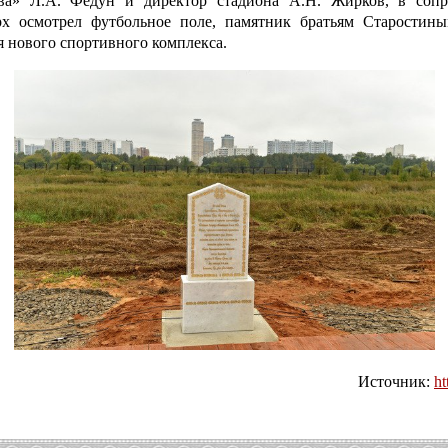
а» Л.А. Федун и директор стадиона А.Н. Жирков, в соп
х осмотрел футбольное поле, памятник братьям Старостин
 нового спортивного комплекса.
Источник:
ht