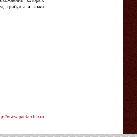
ровождении которых
ым, трибуны и ложи
tp://www.patriarchia.ru