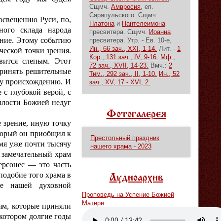
Сщмч.
Амвросия
, еп.
Сарапульского. Сщмч.
освещению Руси, по,
Платона
и
Пантелеимона
ного склада народа
пресвитера. Сщмч.
Иоанна
ение. Этому событию
пресвитера.
Утр. - Ев. 10-е,
Ин., 66 зач., XXI, 1-14.
Лит. -
1
ческой точки зрения.
Кор., 131 зач., IV, 9-16.
Мф.,
овится слепым. Этот
72 зач., XVII, 14-23.
Вмч.:
2
принять решительные
Тим., 292 зач., II, 1-10.
Ин., 52
му происхождению. И
зач., XV, 17 - XVI, 2.
 с глубокой верой, с
илости Божией недуг
Фотогалерея
 зрение, иную точку
оторый он приобщил к
Престольный праздник
мя уже почти тысячу
нашего храма - 2023
 замечательный храм
рсонес — это часть
подобие того храма в
Аудиоархив
ие нашей духовной
Проповедь на Успение Божией
Матери
ям, которые приняли
Vm
P
 котором долгие годы