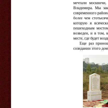
мечтали москвичи,
Владимира. Мы закл
современного района
более чем стотысяч
которую я всяческ
пешеходным мостом
возведен, и в том,
месте, где будет во
Еще раз приношу б
созидании этого дом