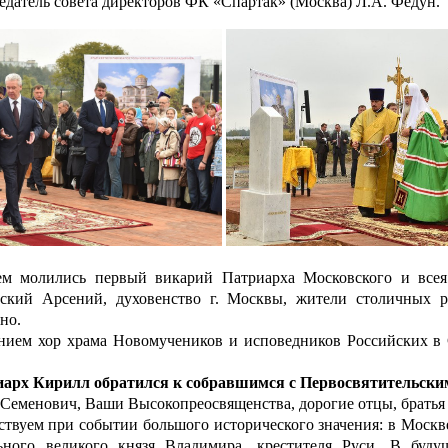
едатель совета директоров ФК «Спартак» (Москва) Л.А. Федун.
молились первый викарий Патриарха Московского и всея
ский Арсений, духовенство г. Москвы, жители столичных р
но.
ием хор храма Новомучеников и исповедников Российских в 
х Кирилл обратился к собравшимся с Первосвятительски
Семенович, Ваши Высокопреосвященства, дорогие отцы, братья 
вуем при событии большого исторического значения: в Москве
льного великого князя Владимира, крестителя Руси. В буд