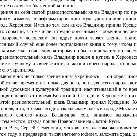
етие со дня его блаженной кончины.
инял на себя святой равноапостольный князь Владимир по пр
нным языком, переформатированию культурно-цивилизацион
города Херсонеса. Именно там сам князь Владимир принял Крещ
о событий, в том числе и трудно объяснимых с обычной челове
о здоровым человеком, он
вдруг почти т
еряет зрение, стан
яснимый случай еще более подталкивает князя к тому, чтобы 
ена языческого наследия, которому он был сопричастен по свое
 равноапостольный князь Владимир вошел в купель в Херсонесе
ние к лучшему и своей жизни, и жизни своего народа, то по м
е его укрепилось.
волично: не только зрение князя укрепилось — он обрел иное
ной отсчет времени не только для него, но и для всего народа, к
икой духовной и культурной традиции, насчитывавшей в то вре
процветающей в то время Византией. Сегодня в Херсонесе стоит
святой равноапостольный княз
ь Владимир принял Крещение. Хе
ополя, и то, что мы сегодня закладываем здесь в городе Москве 
ольного святого князя Владимира, есть видимое выражен
с тем местом, откуда пошло Православие на Святой Руси.
ен Вам, Сергей Семенович, московским властям, жертвовател
ом году, в преддверии тысячелетнего юбилея, заложить храм, о