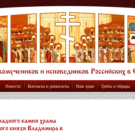
Новости
Контакты и реквизиты
Наш храм
Требы и обряды
ладного камня храма
ого князя Владимира в