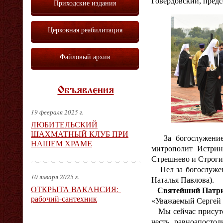
Говердовский, предс
Приходские издания
Церковная реабилитация
Файловый архив
Объявления
19 февраля 2025 г.
ЛЮБИТЕЛЬСКИЙ
ШАХМАТНЫЙ КЛУБ ПРИ
За богослужением 
НАШЕМ ХРАМЕ
митрополит Истрин
Стрешнево и Строги
Пел за богослужен
10 января 2025 г.
Наталья Павлова).
ОТКРЫТА ВАКАНСИЯ:
Святейший Патриар
рабочий-сантехник
«Уважаемый Сергей 
Мы сейчас присутст
честь равноапосто