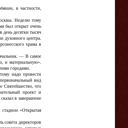
янин, в частности,
осквы. Неделю тому
мя был открыт очень
в день десятки тысяч
и духовного центра.
ерсонесского храма в
чальник. — В самое
ю, и материальную».
тими городами.
тому надо провести
 первоначальный вид
е Святейшество, что
чательный проект и
 сказал в завершение
 стадион «Открытая
ь совета директоров