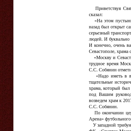
Приветствуя Святе
сказал:
«На этом пустынно
назад был открыт с
серьезный транспорт
людей. И буквально
И конечно, очень ва
Севастополе, храма 
«Москву и Севастоп
трудное время Моск
С.С. Собянин отмети
«Надо иметь в вид
тщательные историч
храма, который был
под Вашим руковод
возведем храм к 201
С.С. Собянин.
По окончании цере
Арена» футбольного
У западной трибуны