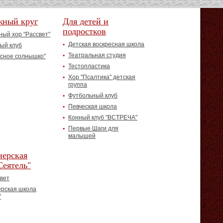
жный круг
Для детей и
подростков
ый хор "Рассвет"
Детская воскресная школа
ый клуб
Театральная студия
асное солнышко"
Тестопластика
Хор "Псалтика" детская
группа
Футбольный клуб
Певческая школа
Конный клуб "ВСТРЕЧА"
Первые Шаги для
малышей
ерская
Сеятель"
вет
рская школа
"