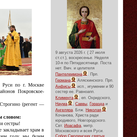
9 августа 2026 г. ( 27 июля
ст.ст.), воскресенье.
Неделя
10-я по Пятидесятнице.
Поста
нет.
Вмч. и целителя
Пантелеимона
. Прп.
Германа
Аляскинского. Прп.
 Руси по г. Москве
Анфисы
исп., игумении и 90
айонов Покровское-
сестер ее. Равноапп.
Климента
, еп. Охридского,
Строгино (регент —
Наума
,
Саввы
,
Горазда
и
Ангеляра
. Блж.
Николая
Кочанова, Христа ради
м словом:
юродивого, Новгородского.
и сестры!
Свт.
Иоасафа
, митр.
 закладывает храм в
Московского и всея Руси.
ущем году мы будем
Собор Смоленских святых
.