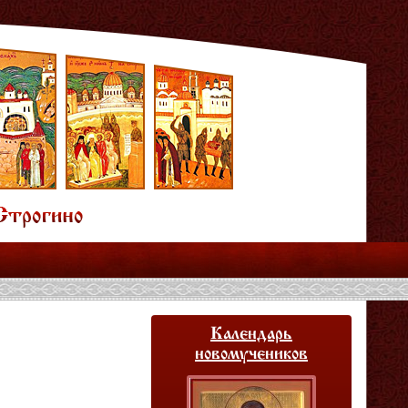
Календарь
новомучеников