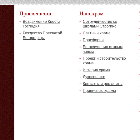
Просвещение
Наш храм
Воздвижение Креста
Сотрудничество со
Господня
школами Строгино
Рождество Пресвятой
Святыни храма
Богородицы
Просфорня
Богослужения старым
чином
Проект и строительство
храма
История храма
Духовенство
Контакты и реквизиты
Приписные храмы