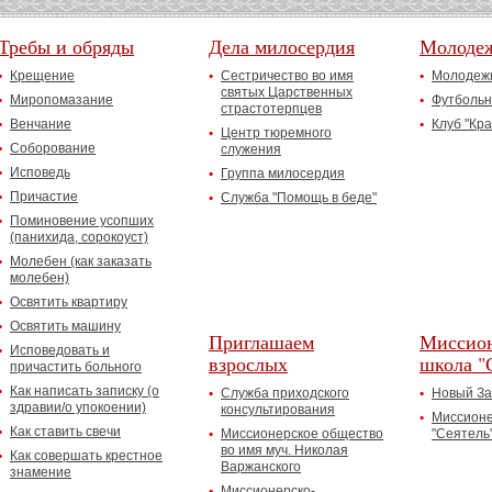
Требы и обряды
Дела милосердия
Молоде
Крещение
Сестричество во имя
Молодежн
святых Царственных
Миропомазание
Футбольн
страстотерпцев
Венчание
Клуб "Кр
Центр тюремного
Соборование
служения
Исповедь
Группа милосердия
Причастие
Служба "Помощь в беде"
Поминовение усопших
(панихида, сорокоуст)
Молебен (как заказать
молебен)
Освятить квартиру
Освятить машину
Приглашаем
Миссион
Исповедовать и
взрослых
школа "
причастить больного
Как написать записку (о
Служба приходского
Новый За
здравии/о упокоении)
консультирования
Миссионе
Как ставить свечи
Миссионерское общество
"Сеятель
во имя муч. Николая
Как совершать крестное
Варжанского
знамение
Миссионерско-