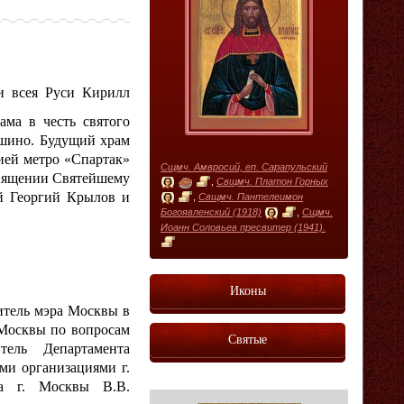
и всея Руси Кирилл
ама в честь святого
ушино. Будущий храм
ией метро «Спартак»
Сщмч. Амвросий, еп. Сарапульский
священии Святейшему
,
Свщмч. Платон Горных
й Георгий Крылов и
,
Свщмч. Пантелеимон
Богоявленский (1918)
,
Сщмч.
Иоанн Соловьев пресвитер (1941).
Иконы
итель мэра Москвы в
 Москвы по вопросам
Святые
тель Департамента
ми организациями г.
га г. Москвы В.В.