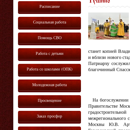
Тушино
Расписание
Социальная работа
Помощь СВО
станет копией Влад
Работа с детьми
и вблизи нового ст
Патриарху сослужи
Работа со школами (ОПК)
благочинный Спасск
Молодежная работа
На богослужении пр
Просвещение
Правительстве Моск
градостроительно
Заказ просфор
межрегионального с
Москвы Ю.В. Артю