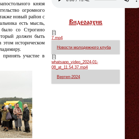
апостольного князя
тельство огромного
 также новый район с
Видеоархив
альника есть мысль,
о было со Строгино
7.mp4
оторый должен быть
7.mp4
а этом историческом
Новости молодежного клуба
ладимиру.
 принять участие в
whatsapp_video_2024-01-08_at_11.54.37.mp4
whatsapp_video_2024-01-
08_at_11.54.37.mp4
Вертеп-2024