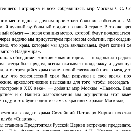
йшего Патриарха и всех собравшихся, мэр Москвы С.С. Соб
м месте одно за другим происходят большие события для М
амый лучший футбольный стадион в нашей стране. В это же вре
ный объект — новая станция метро, которой будут пользоваться 
 через неделю мы присутствуем при новом событии, при создани
жно, что храм, который мы здесь закладываем, будет копией х
святого Владимира».
оль объединяет многовековая история, — продолжил градона
ва всегда была рядом, всегда оказывала поддержку и духовну
л, что строящийся храм станет новой связующей нитью между э
у, что херсонесский храм был разрушен в свое время, поэ
еские, археологические изыскания для того, чтобы воссоздать
 построен в XIX веке», — добавил мэр Москвы. «Надеюсь, Ваш
ством и с Вашего благословения мы осуществим этот заме
7 году, и это будет один из самых красивых храмов Москвы», —
монии закладки храма Святейший Патриарх Кирилл посетил
 клуба «Спартак».
 стадиона Предстоятеля Русской Церкви встречали председател