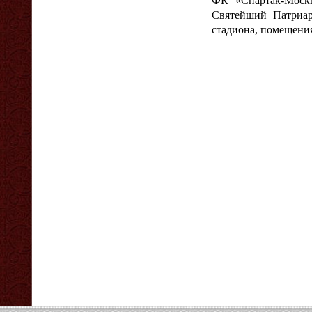
ФК «Спартак-Москв
Святейший Патриар
стадиона, помещения