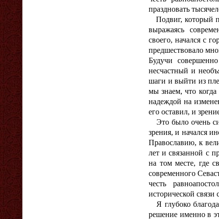
праздновать тысячел
Подвиг, который пр
выражаясь совреме
своего, начался с 
предшествовало мног
Будучи совершенн
несчастный и необъ
шаги и выйти из пл
мы знаем, что когда
надеждой на измене
его оставил, и зрени
Это было очень сим
зрения, и начался и
Православию, к вел
лет и связанной с 
на том месте, где 
современного Севаст
честь равноапост
исторической связи 
Я глубоко благодар
решение именно в эт