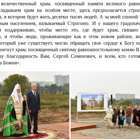
 величественный храм, посвященный памяти великого равно
адываем храм на особом месте, здесь предполагается строи
, в котором будут жить десятки тысяч людей. А за моей спиной
ным населением, называемый Строгино. И у нашего градонач
и поддержи
ваю, чтобы место это, где будет храм, связан
, и чтобы люди, проживающие как в этом новом районе, к
 который уже существует, могли обращать свое сердце к Богу н
здвигнут храм, посвященный святому равноапостольному князю В
лагодарность Вам, Сергей Семенович, и всем, кто готов
а Божия».