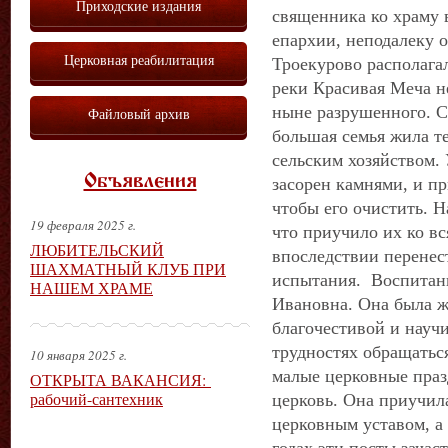
Приходские издания
священника ко храму 
епархии, неподалеку о
Церковная реабилитация
Троекурово располага
реки Красивая Меча н
ныне разрушенного. 
Файловый архив
большая семья жила те
сельским хозяйством.
Объявления
засорен камнями, и п
чтобы его очистить. Н
19 февраля 2025 г.
что приучило их ко вс
ЛЮБИТЕЛЬСКИЙ
впоследствии перене
ШАХМАТНЫЙ КЛУБ ПРИ
испытания. Воспитан
НАШЕМ ХРАМЕ
Ивановна. Она была ж
благочестивой и научи
трудностях обращаться
10 января 2025 г.
малые церковные праз
ОТКРЫТА ВАКАНСИЯ:
рабочий-сантехник
церковь. Она приучила
церковным уставом, а