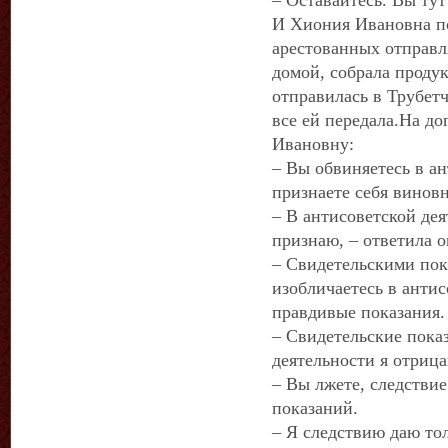
– Оставайтесь. Вы тут 
И Хиония Ивановна по
арестованных отправл
домой, собрала продук
отправилась в Трубетч
все ей передала.На д
Ивановну:
– Вы обвиняетесь в ан
признаете себя винов
– В антисоветской де
признаю, – ответила 
– Свидетельскими пок
изобличаетесь в антис
правдивые показания
– Свидетельские пока
деятельности я отриц
– Вы лжете, следствие
показаний.
– Я следствию даю то