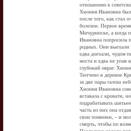
отношению к советско
Хиония Ивановна была
после того, как стал 
болезни. Первое врем
Мичуринске, а когда п
Ивановна попросила п
родных. Они выехали 
едва доехали, чудом 
моста и едва не упав 
глубокий овраг. Хиони
Тютчево в деревне Кр
за две пары галош не
Хиония Ивановна совс
вставала с кровати, но
подрабатывать шитьем
часть из них она отдав
свои поминки, – и мол
смерть, чтобы по воз