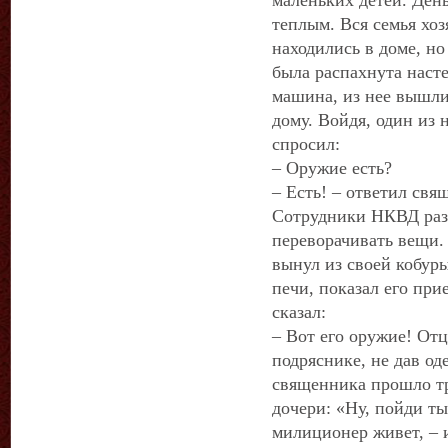
маленьких детей. День
теплым. Вся семья хоз
находились в доме, но
была распахнута наст
машина, из нее вышли
дому. Войдя, один из 
спросил:
– Оружие есть?
– Есть! – ответил свя
Сотрудники НКВД разб
переворачивать вещи. 
вынул из своей кобуры
печи, показал его пр
сказал:
– Вот его оружие! Отц
подряснике, не дав оде
священника прошло тр
дочери: «Ну, пойди ты
милиционер живет, – и