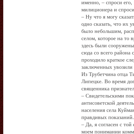
именно, – спроси его,
милиционера и спросил
– Ну что я могу сказат
одно сказать, что их 
было небольшим, расп
селом, которое на то 
здесь были сооружены
сюда со всего района 
проходило краткое сле
заключенных увозили 
Из Трубетчина отца Т
Липецке. Во время доп
священника признател
– Свидетельскими пок
антисоветской деятел
населения села Куйман
правдивых показаний
– Да, я согласен с то
моем понимании ком