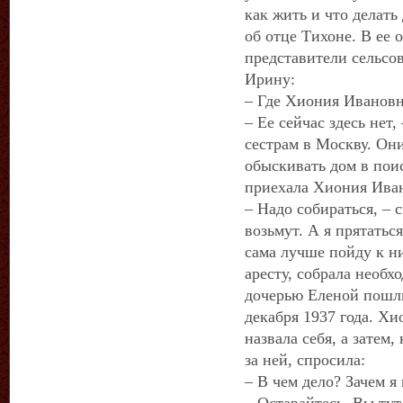
как жить и что делать
об отце Тихоне. В ее 
представители сельсов
Ирину:
– Где Хиония Иванов
– Ее сейчас здесь нет,
сестрам в Москву. Они
обыскивать дом в поис
приехала Хиония Иван
– Надо собираться, – с
возьмут. А я прятаться
сама лучше пойду к н
аресту, собрала необх
дочерью Еленой пошли
декабря 1937 года. Х
назвала себя, а затем
за ней, спросила:
– В чем дело? Зачем 