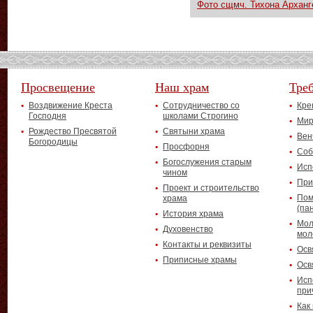
Фото сщмч. Тихона Арханг
Просвещение
Наш храм
Тре
Воздвижение Креста
Сотрудничество со
Кре
Господня
школами Строгино
Мир
Рождество Пресвятой
Святыни храма
Вен
Богородицы
Просфорня
Соб
Богослужения старым
Исп
чином
При
Проект и строительство
Пом
храма
(па
История храма
Мол
Духовенство
мол
Контакты и реквизиты
Осв
Приписные храмы
Осв
Исп
при
Как