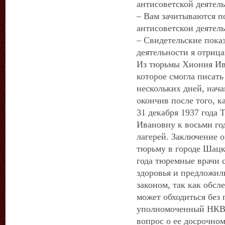
антисоветской деятел
– Вам зачитываются п
антисоветскои деятел
– Свидетельские пока
деятельности я отриц
Из тюрьмы Хиония Ив
которое смогла писат
нескольких дней, нач
окончив после того, к
31 декабря 1937 года
Ивановну к восьми го
лагерей. Заключение о
тюрьму в городе Шацке
года тюремные врачи с
здоровья и предложили
законом, так как обсл
может обходиться без
уполномоченный НКВД
вопрос о ее досрочно