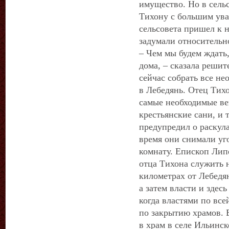
имущество. Но в сель
Тихону с большим ува
сельсовета пришел к 
задумали относительн
– Чем мы будем ждать
дома, – сказала реши
сейчас собрать все не
в Лебедянь. Отец Тихо
самые необходимые ве
крестьянские сани, и 
предупредил о раскула
время они снимали уго
комнату. Епископ Ли
отца Тихона служить 
километрах от Лебедян
а затем власти и здес
когда властями по все
по закрытию храмов. 
в храм в селе Ильинск