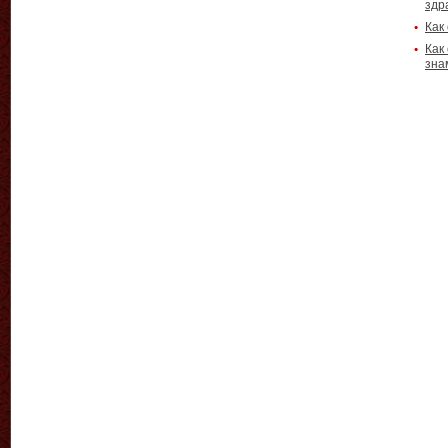
здр
Как
Как
зна