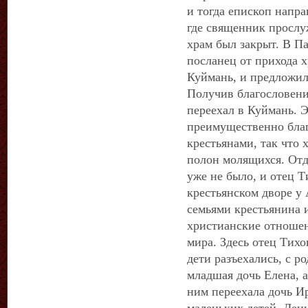
и тогда епископ напра
где священник прослуж
храм был закрыт. В П
посланец от прихода х
Куймань, и предложил
Получив благословени
переехал в Куймань. 
преимущественно бла
крестьянами, так что 
полон молящихся. Отд
уже не было, и отец 
крестьянском дворе у
семьями крестьянина 
христианские отноше
мира. Здесь отец Тих
дети разъехались, с р
младшая дочь Елена, а
ним переехала дочь И