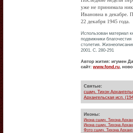
Последние недели пер
уже не принимала ни
Ивановна в декабре. 
22 декабря 1945 года.
Использован материал кн
подвижники благочестия
столетия. Жизнеописания
2001. С. 280-291
Автор жития: игумен Д
сайт:
www
.
fond
.
ru
, нов
Святые:
сщмч. Тихон Архангельс
Архангельская исп. (19
Иконы:
Икона сщмч. Тихона Архан
Икона сщмч. Тихона Архан
Фото сщмч. Тихона Арханг