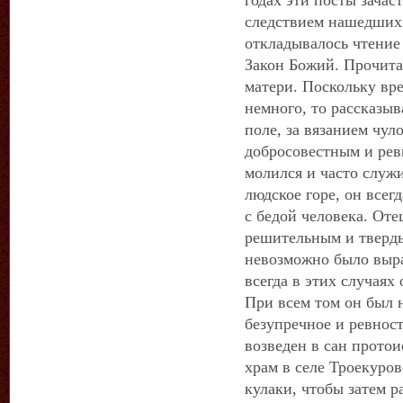
годах эти посты зачас
следствием нашедших 
откладывалось чтение
Закон Божий. Прочита
матери. Поскольку вре
немного, то рассказыв
поле, за вязанием чул
добросовестным и рев
молился и часто служ
людское горе, он все
с бедой человека. От
решительным и тверды
невозможно было выра
всегда в этих случаях
При всем том он был 
безупречное и ревнос
возведен в сан протои
храм в селе Троекуро
кулаки, чтобы затем р