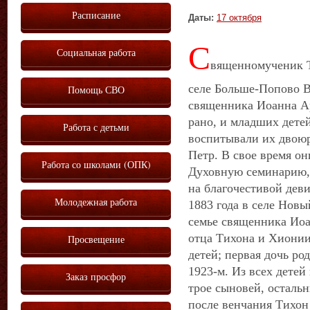
Расписание
Даты:
17 октября
С
Социальная работа
вященномученик Т
селе Больше-Попово В
Помощь СВО
священника Иоанна Ар
рано, и младших детей
Работа с детьми
воспитывали их двоюр
Петр. В свое время он
Работа со школами (ОПК)
Духовную семинарию,
на благочестивой дев
Молодежная работа
1883 года в селе Нов
семье священника Иоа
отца Тихона и Хиони
Просвещение
детей; первая дочь род
1923-м. Из всех детей
Заказ просфор
трое сыновей, осталь
после венчания Тихон