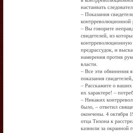
в контрреволюционной
настаивать следовател
– Показания свидетеле
контрреволюционной р
– Вы говорите неправ
свидетелей, из которы
контрреволюционную а
предрассудок, и выск
намерения против рук
власти.
– Все эти обвинения я
показания свидетеле
– Расскажите о ваших
их характере! – потре
– Никаких контрревол
было, – ответил свящ
окончены. 4 октября 
отца Тихона к расстре
казнили за окраиной 