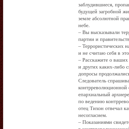
заблудившиеся, пропа
будущей загробной жи
земле абсолютной прав
небе.
– Вы высказывали тер
партии и правительст
– Террористических н
и не считаю себя в э
– Расскажите о ваших
и других каких-либо с
допросы продолжались
Следователь спрашива
контрреволюционной о
епархиальный архиерей
по ведению контррево
отец Тихон отвечал к
несогласием.
– Показаниями свидет