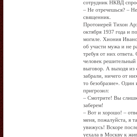
сотрудник НКВД спрос
– Не отречешься? – Не
священник.
Протоиерей Тихон Арх
октября 1937 года и п
могиле. Хиония Ивано
об участи мужа и не р
требуя от них ответа.
человек решительный 
выговор. А выходя из 
забрали, ничего от ни
то безобразие». Один
пригрозил:
– Смотрите! Вы слишк
заберем!
– Вот и хорошо! – от
меня, пожалуйста, я т
увижусь! Вскоре посл
уехала в Москву к жи