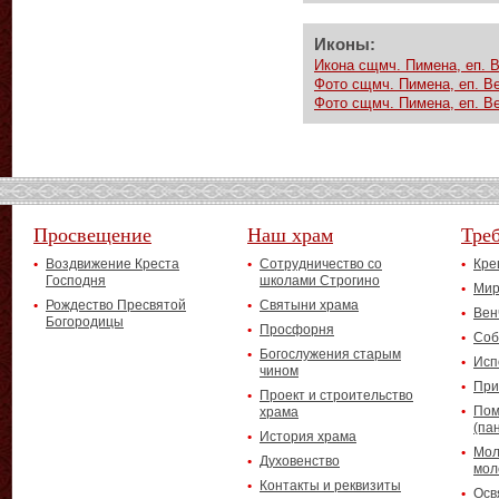
Иконы:
Икона сщмч. Пимена, еп. 
Фото сщмч. Пимена, еп. В
Фото сщмч. Пимена, еп. В
Просвещение
Наш храм
Тре
Воздвижение Креста
Сотрудничество со
Кре
Господня
школами Строгино
Мир
Рождество Пресвятой
Святыни храма
Вен
Богородицы
Просфорня
Соб
Богослужения старым
Исп
чином
При
Проект и строительство
Пом
храма
(па
История храма
Мол
Духовенство
мол
Контакты и реквизиты
Осв