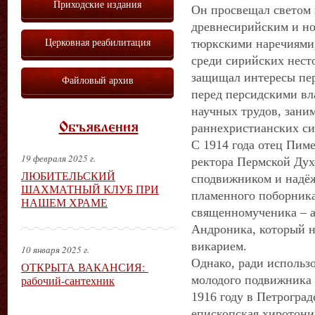
Приходские издания
Он просвещал светом 
древнесирийским и но
Церковная реабилитация
тюркскими наречиями,
среди сирийских несто
защищал интересы пе
Файловый архив
перед персидскими вл
научных трудов, зани
Объявления
раннехристианских си
С 1914 года отец Пим
19 февраля 2025 г.
ректора Пермской Дух
ЛЮБИТЕЛЬСКИЙ
сподвижником и надёж
ШАХМАТНЫЙ КЛУБ ПРИ
пламенного поборника
НАШЕМ ХРАМЕ
священномученика – 
Андроника, который н
викарием.
10 января 2025 г.
Однако, ради использ
ОТКРЫТА ВАКАНСИЯ:
рабочий-сантехник
молодого подвижника 
1916 году в Петроград
епископская хиротон