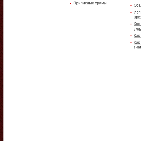
Приписные храмы
Осв
Исп
при
Как
здр
Как
Как
зна