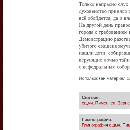
Только напрасно слух 
духовенство приняло р
всё обойдется, да и вл
На другой день право
города с требованием 
Демонстрацию разогн
убитого священномуче
нашли дети, собиравш
верующие ночью тайн
с кафедральным собор
Использован материал
с
Святые:
сщмч. Пимен, еп. Верн
Гимнография:
Гимнография сщмч. Пим