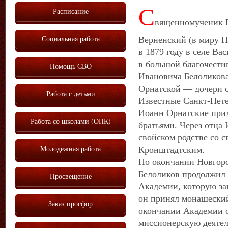
С
Расписание
вященномученик 
Социальная работа
Верненский (в миру П
в 1879 году в селе Ва
в большой благочести
Помощь СВО
Ивановича Белоликов
Орнатской — дочери 
Работа с детьми
Известные Санкт-Пет
Иоанн Орнатские при
Работа со школами (ОПК)
братьями. Через отца
свойском родстве со 
Молодежная работа
Кронштадтским.
По окончании Новгор
Белоликов продолжил 
Просвещение
Академии, которую за
он принял монашеский
Заказ просфор
окончании Академии о
миссионерскую деятел