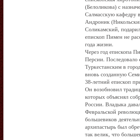
(Белоликова) с назна
Салмасскую кафедру 
Андроник (Никольски
Соликамский, подарил
епископ Пимен не рас
года жизни.
Через год епископа Пи
Персии. Последовало 
Туркестанским в горо
вновь созданную Сем
38-летний епископ при
Он возобновил традиц
которых объяснял соб
России. Владыка дава
Февральской революци
большевиков деятель
архипастырь был обреч
так велик, что больше