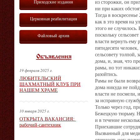
Приходские издания
из сторожки, он при
ни при каких обстоя
Тогда в воскресенье 
Церковная реабилитация
как в это время на у
этого не случилось.
поскольку сельсовет
Файловый архив
власти вернуть ему р
пятидесяти человек,
сельсовету толпой, з
Объявления
дома, и, зная, что п
рамы, но тот никаки
19 февраля 2025 г.
разойтись.
ЛЮБИТЕЛЬСКИЙ
Рамы не были возвра
ШАХМАТНЫЙ КЛУБ ПРИ
дома никуда не пойд
НАШЕМ ХРАМЕ
власти не посмели, 
за исправную служб
Только через год, п
10 января 2025 г.
Бежецкую тюрьму. Не
ОТКРЫТА ВАКАНСИЯ:
и в течение несколь
рабочий-сантехник
Приехавшие сотрудни
Вызванный для медиц
отечность ног; полн