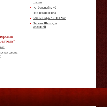
группа
Футбольный клуб
Певческая школа
Конный клуб "ВСТРЕЧА"
Первые Шаги для
малышей
ерская
Сеятель"
вет
рская школа
"