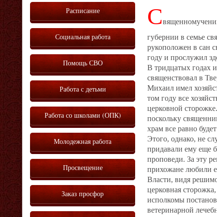
С
Расписание
вященномученик
Социальная работа
губернии в семье с
рукоположен в сан с
году и прослужил зде
Помощь СВО
В тридцатых годах и
священствовал в Твер
Михаил имел хозяйст
Работа с детьми
том году все хозяйс
церковной сторожке.
Работа со школами (ОПК)
поскольку священнику
храм все равно будет
Этого, однако, не с
Молодежная работа
придавали ему еще б
проповеди. За эту р
Просвещение
прихожане любили ег
Власти, видя решимо
церковная сторожка,
Заказ просфор
исполкомы постанови
ветеринарной лечебн