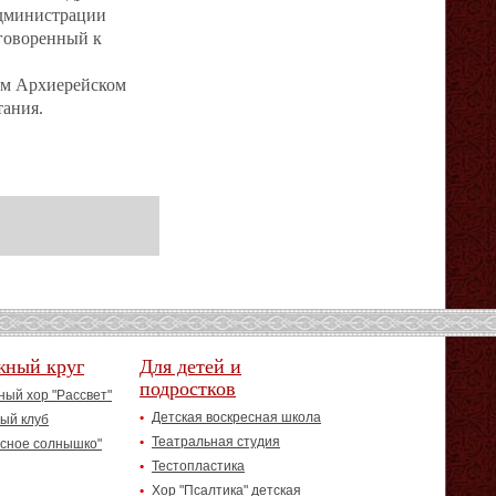
 администрации
говоренный к
ом Архиерейском
тания.
жный круг
Для детей и
подростков
ый хор "Рассвет"
Детская воскресная школа
ый клуб
Театральная студия
асное солнышко"
Тестопластика
Хор "Псалтика" детская