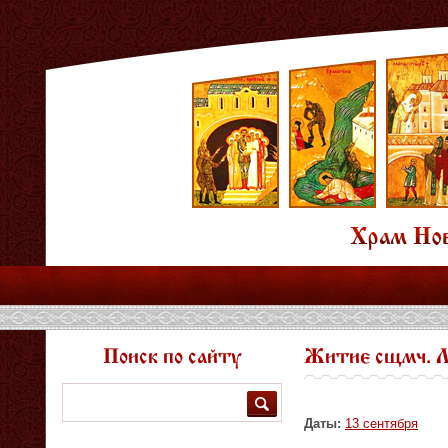
Поиск по сайту
Житие сщмч. М
Поиск
Даты:
13 сентября