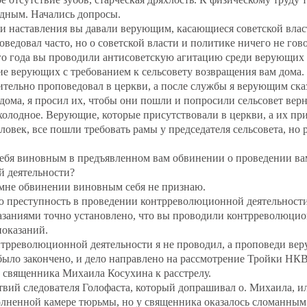
одным. Начались допросы.
и наставления вы давали верующим, касающиеся советской вла
довал часто, но о советской власти и политике ничего не гов
го года вы проводили антисоветскую агитацию среди верующих 
е верующих с требованием к сельсовету возвращения вам дома.
ительно проповедовал в церкви, а после службы я верующим сказ
дома, я просил их, чтобы они пошли и попросили сельсовет верн
холодное. Верующие, которые присутствовали в церкви, а их пр
ловек, все пошли требовать рамы у председателя сельсовета, но 
ебя виновным в предъявленном вам обвинении о проведении в
й деятельности?
не обвинении виновным себя не признаю.
 преступность в проведении контрреволюционной деятельности,
азаниями точно установлено, что вы проводили контрреволюцио
показаний.
трреволюционной деятельности я не проводил, а проповеди вер
 было закончено, и дело направлено на рассмотрение Тройки НКВ
 священника Михаила Косухина к расстрелу.
ствий следователя Голофаста, который допрашивал о. Михаила, 
лненной камере тюрьмы, но у священника оказалось сломанным 