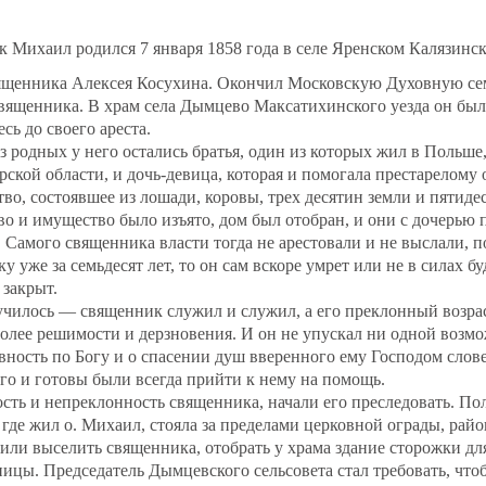
 Михаил родился 7 января 1858 года в селе Яренском Калязинск
вященника Алексея Косухина. Окончил Московскую Духовную с
вященника. В храм села Дымцево Максатихинского уезда он был
сь до своего ареста.
з родных у него остались братья, один из которых жил в Польше
ской области, и дочь-девица, которая и помогала престарелому о
во, состоявшее из лошади, коровы, трех десятин земли и пятидес
тво и имущество было изъято, дом был отобран, и они с дочерью 
 Самого священника власти тогда не арестовали и не выслали, по
 уже за семьдесят лет, то он сам вскоре умрет или не в силах бу
 закрыт.
лучилось — священник служил и служил, а его преклонный возрас
олее решимости и дерзновения. И он не упускал ни одной возм
евность по Богу и о спасении душ вверенного ему Господом слов
о и готовы были всегда прийти к нему на помощь.
сть и непреклонность священника, начали его преследовать. Пол
 где жил о. Михаил, стояла за пределами церковной ограды, рай
ли выселить священника, отобрать у храма здание сторожки дл
ицы. Председатель Дымцевского сельсовета стал требовать, чт