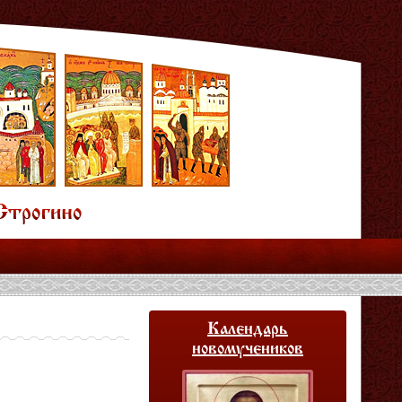
Календарь
новомучеников