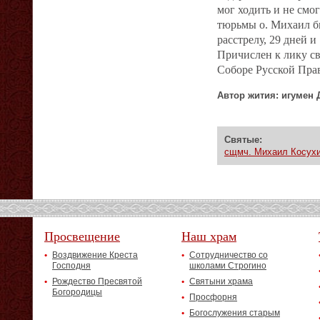
мог ходить и не смо
тюрьмы о. Михаил б
расстрелу, 29 дней и
Причислен к лику с
Соборе Русской Прав
Автор жития: игумен 
Святые:
сщмч. Михаил Косух
Просвещение
Наш храм
Воздвижение Креста
Сотрудничество со
Господня
школами Строгино
Рождество Пресвятой
Святыни храма
Богородицы
Просфорня
Богослужения старым