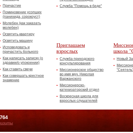
Причастие
Служба "Помощь в беде"
Поминовение усопших
(панихида, сорокоуст)
Молебен (как заказать
молебен)
Освятить квартиру
Освятить машину
Приглашаем
Миссион
Исповедовать и
взрослых
школа "
причастить больного
Как написать записку (о
Служба приходского
Новый За
здравии/о упокоении)
консультирования
Миссионе
Как ставить свечи
Миссионерское общество
"Сеятель
во имя муч. Николая
Как совершать крестное
Варжанского
знамение
Миссионерско-
катехизаторский отдел
Воскресная школа для
взрослых слушателей
7764
визиты