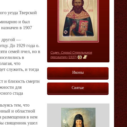
ого уезда Тверской
еминарию и был
 назначен в 1907
, другой —
тцу. До 1929 года о.
яти семей пчел, но в
Сщмч. Сергий Стрельников
поселились в
пресвитер (1937)
лагая, что
дет служить, и тогда
Иконы
т и близость смерти
ожности для
Святые
есного стада
ьзуясь тем, что
онный и областной
я размещения в нем
обы священник ушел