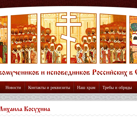
Новости
Контакты и реквизиты
Наш храм
Требы и обряды
ихаила Косухина