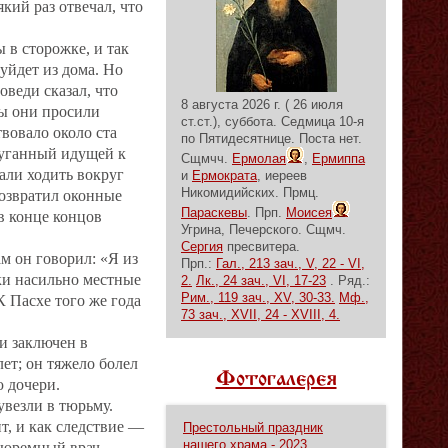
кий раз отвечал, что
ы в сторожке, и так
 уйдет из дома. Но
оведи сказал, что
8 августа 2026 г. ( 26 июля
бы они просили
ст.ст.), суббота.
Седмица 10-я
твовало около ста
по Пятидесятнице.
Поста нет.
апуганный идущей к
Сщмчч.
Ермолая
,
Ермиппа
тали ходить вокруг
и
Ермократа
, иереев
Никомидийских. Прмц.
 возвратил оконные
Параскевы
. Прп.
Моисея
в конце концов
Угрина, Печерского. Сщмч.
Сергия
пресвитера.
м он говорил: «Я из
Прп.:
Гал., 213 зач., V, 22 - VI,
жки насильно местные
2.
Лк., 24 зач., VI, 17-23
. Ряд.:
Рим., 119 зач., XV, 30-33.
Мф.,
К Пасхе того же года
73 зач., XVII, 24 - XVIII, 4.
и заключен в
ет; он тяжело болел
Фотогалерея
ю дочери.
увезли в тюрьму.
т, и как следствие —
Престольный праздник
нашего храма - 2023
 тюремный врач