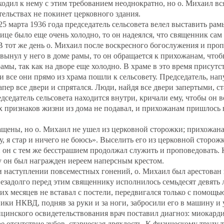
ходил к нему с этим требованием неоднократно, но о. Михаил вся
тельствах не покинет церковного здания.
25 марта 1936 года председатель сельсовета велел выставить рам
лице было еще очень холодно, то он надеялся, что священник сам
 В тот же день о. Михаил после воскресного богослужения и проп
 вынул у него в доме рамы, то он обращается к прихожанам, что
амы, так как на дворе еще холодно. В храме в это время присутс
 и все они прямо из храма пошли к сельсовету. Председатель, н
апер все двери и спрятался. Люди, найдя все двери запертыми, с
редседатель сельсовета находится внутри, кричали ему, чтобы он
х признаков жизни из дома не подавал, и прихожанам пришлось 
щены, но о. Михаил не ушел из церковной сторожки; прихожана
у, я стар и ничего не боюсь». Выселить его из церковной сторо
и он с тем же бесстрашием продолжал служить и проповедовать. 
у он был награжден иереем наперсным крестом.
ри наступлении повсеместных гонений, о. Михаил был арестован 
задолго перед этим священнику исполнилось семьдесят девять л
ких месяцев не вставал с постели, передвигался только с помощь
ки НКВД, подняв за руки и за ноги, забросили его в машину и 
инского освидетельствования врач поставил диагноз: миокарди
ое отсутствие зубов, старческая дряхлость. К физическому труду