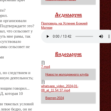
сти?
Аудиоархив
орил.
и организовали
Проповедь на Успение Божией
 Подтверждаете это?
Матери
ал, что сельсовет у
Vm
P
уть мне рамы, так
исутствовало
рамы сельсовет не
Видеоархив
ами
7.mp4
7.mp4
 но следствием и
Новости молодежного клуба
нную деятельность;
whatsapp_video_2024-01-08_at_11.54.37.mp4
whatsapp_video_2024-01-
ующим говорил...
08_at_11.54.37.mp4
Д, которая 10
Вертеп-2024
или тяжелых условий
левое бедро, он не