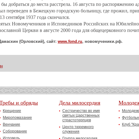
г бы добраться до места расстрела. 16 августа по распоряжению
ыл переведен в Бежецкую городскую больницу, где прожил, при
 13 сентября 1937 года скончался.
вятых Новомучеников и Исповедников Российских на Юбилейн
ославной Церкви в августе 2000 года для общецерковного почи
Дамаскин (Орловский), сайт:
www
.
fond
.
ru
, новомученики.рф.
ин
Требы и обряды
Дела милосердия
Молоде
Крещение
Сестричество во имя
Молодежн
святых Царственных
Миропомазание
Футбольн
страстотерпцев
Венчание
Клуб "Кр
Центр тюремного
Соборование
служения
Исповедь
Группа милосердия