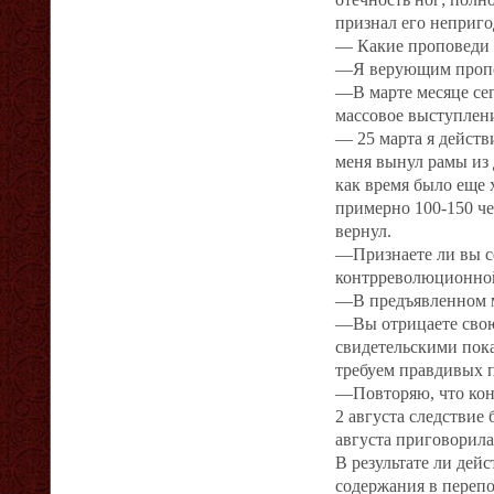
признал его неприг
— Какие проповеди 
—Я верующим пропове
—В марте месяце се
массовое выступлени
— 25 марта я действ
меня вынул рамы из 
как время было еще 
примерно 100-150 че
вернул.
—Признаете ли вы с
контрреволюционно
—В предъявленном м
—Вы отрицаете свою
свидетельскими пок
требуем правдивых 
—Повторяю, что кон
2 августа следствие
августа приговорила
В результате ли дей
содержания в перепо