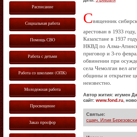
Даты:
3 февраля
Расписание
С
вященник сибирск
Социальная работа
арестован в 1933 году
Казахстане в 1937 году
Помощь СВО
НКВД по Алма-Атинск
приговор и 3-го февр
Работа с детьми
обвинении при осужде
села Чемолган вел аг
Работа со школами (ОПК)
общины и открытие це
неизвестно.
Молодежная работа
Автор жития: игумен Д
сайт:
www
.
fond
.
ru
, нов
Просвещение
Святые:
сщмч. Илия Березовски
Заказ просфор