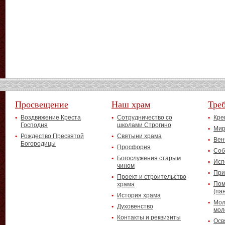
Просвещение
Наш храм
Тре
Воздвижение Креста
Сотрудничество со
Кре
Господня
школами Строгино
Мир
Рождество Пресвятой
Святыни храма
Вен
Богородицы
Просфорня
Соб
Богослужения старым
Исп
чином
При
Проект и строительство
Пом
храма
(па
История храма
Мол
Духовенство
мол
Контакты и реквизиты
Осв