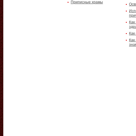
Приписные храмы
Осв
Исп
при
Как
здр
Как
Как
зна