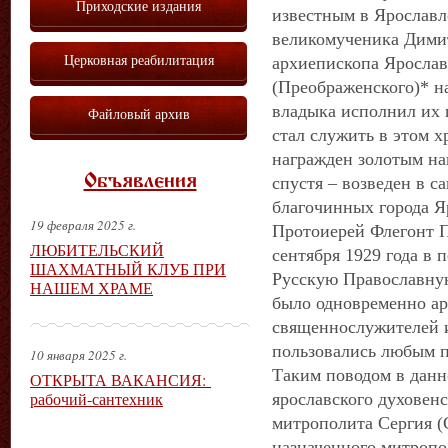
Приходские издания
известным в Ярославл
великомученика Димит
Церковная реабилитация
архиепископа Ярослав
(Преображенского)* на
владыка исполнил их п
Файловый архив
стал служить в этом х
награжден золотым на
Объявления
спустя – возведен в с
благочинных города Я
19 февраля 2025 г.
Протоиерей Флегонт П
ЛЮБИТЕЛЬСКИЙ
сентября 1929 года в 
ШАХМАТНЫЙ КЛУБ ПРИ
Русскую Православную
НАШЕМ ХРАМЕ
было одновременно ар
священнослужителей и
пользовались любым п
10 января 2025 г.
Таким поводом в данн
ОТКРЫТА ВАКАНСИЯ:
рабочий-сантехник
ярославского духовен
митрополита Сергия (С
назначенного митроп