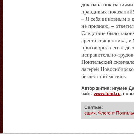
доказана показаниями
правдивых показаний
– Я себя виновным в 
не признаю, – ответи
Следствие было закон
ареста священника, и
приговорила его к дес
исправительно‐трудов
Понгильский скончался
лагерей Новосибирско
безвестной могиле.
Автор жития: игумен Д
сайт:
www
.
fond
.
ru
, нов
Святые:
сщмч. Флегонт Понгильс