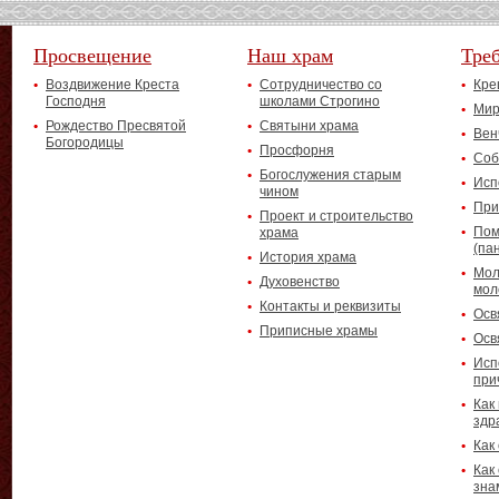
Просвещение
Наш храм
Тре
Воздвижение Креста
Сотрудничество со
Кре
Господня
школами Строгино
Мир
Рождество Пресвятой
Святыни храма
Вен
Богородицы
Просфорня
Соб
Богослужения старым
Исп
чином
При
Проект и строительство
Пом
храма
(па
История храма
Мол
Духовенство
мол
Контакты и реквизиты
Осв
Приписные храмы
Осв
Исп
при
Как
здр
Как
Как
зна