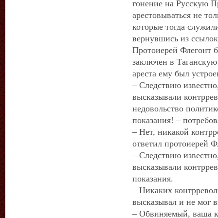
гонение на Русскую П
арестовываться не то
которые тогда служили 
вернувшись из ссылок 
Протоиерей Флегонт бы
заключен в Таганскую
ареста ему был устро
– Следствию известно,
высказывали контрре
недовольство политик
показания! – потребо
– Нет, никакой контрр
ответил протоиерей Ф
– Следствию известно,
высказывали контрре
показания.
– Никаких контрревол
высказывал и не мог 
– Обвиняемый, ваша к