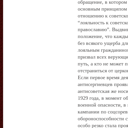
обращение, в котором
основным принципом 
отношению к советско
“лояльность к советск
православию”. Выдвиг
положение, что кажд
без всякого ущерба дл
лояльным гражданино
призвал всех верующи
путь, а кто не может 
отстраниться от церк
Если первое время де
антисергиевцев прояв
антисоветская же носи
1929 года, в момент о
военной опасности, в
кампании по соцсоре
обороноспособности с
особо резко стала проя