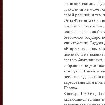
антисоветскими лозун
гражданин не может с
своей родиной и тем 
Отца Флегонта обвиня
заключавшейся в том,
вопросы церковной ж
безбожном государств
уничтожение. Будучи 
«В предъявленном мн
признаю и на заданные
состою благочинным, 
собраниях не участво
я получал. Нынче в ию
него, но содержания и
адресованы хотя и на 
Павлу».
3 января 1930 года К
касающийся тридцати
священнослужителей 