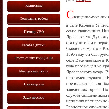
Даты:
23 апреля
Расписание
С
вященномученик Ф
Социальная работа
в селе Каряево Угличс
семье священника Ник
Помощь СВО
Ярославскую Духовну
стал учителем в церк
Работа с детьми
Смоленском, что в Кра
1895 году он был рук
Работа со школами (ОПК)
селе Васильевское в Ю
года перемещен ко хр
Молодежная работа
Ярославского уезда. В
переведен служить в 
преподавать Закон Бо
Просвещение
заведениях города. В
служил священником п
Заказ просфор
исполнял пастырские 
Ревностное служение 