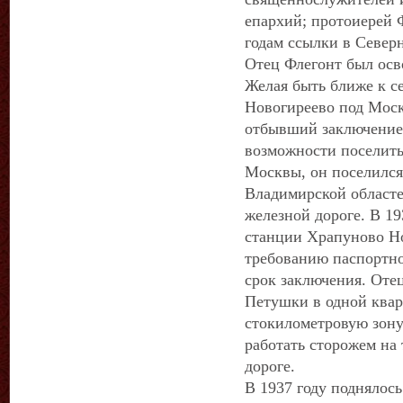
епархий; протоиерей 
годам ссылки в Север
Отец Флегонт был осв
Желая быть ближе к с
Новогиреево под Москв
отбывший заключение 
возможности поселить
Москвы, он поселился
Владимирской областе
железной дороге. В 19
станции Храпуново Но
требованию паспортно
срок заключения. Оте
Петушки в одной квар
стокилометровую зону
работать сторожем на
дороге.
В 1937 году поднялос