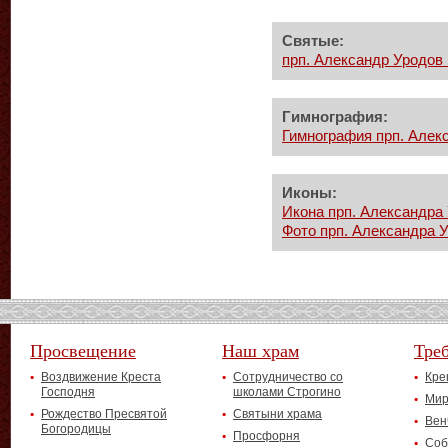
Святые:
прп. Александр Уродов 
Гимнография:
Гимнография прп. Алекс
Иконы:
Икона прп. Александра 
Фото прп. Александра У
Просвещение
Наш храм
Тре
Воздвижение Креста
Сотрудничество со
Кре
Господня
школами Строгино
Мир
Рождество Пресвятой
Святыни храма
Вен
Богородицы
Просфорня
Соб