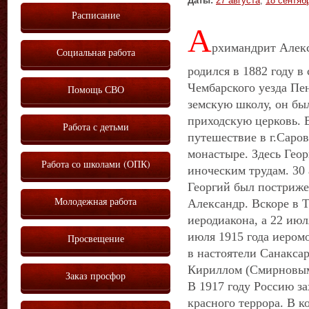
Даты:
27 августа
,
18 сентяб
Расписание
А
рхимандрит Алекс
Социальная работа
родился в 1882 году в
Чембарского уезда Пе
Помощь СВО
земскую школу, он бы
приходскую церковь. В
Работа с детьми
путешествие в г.Саров
монастыре. Здесь Гео
Работа со школами (ОПК)
иноческим трудам. 30 
Георгий был постриже
Молодежная работа
Александр. Вскоре в 
иеродиакона, а 22 июл
июля 1915 года иером
Просвещение
в настоятели Санакса
Кириллом (Смирновым)
Заказ просфор
В 1917 году Россию з
красного террора. В к