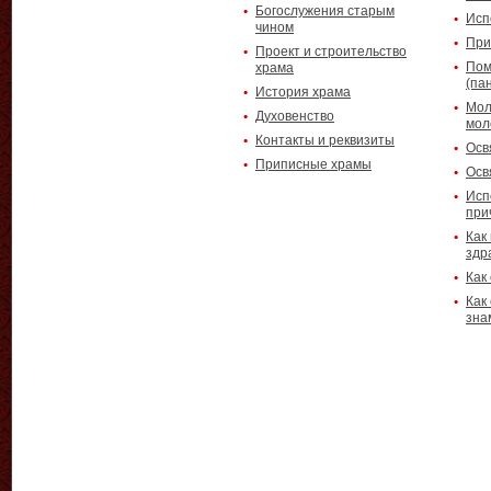
Богослужения старым
Исп
чином
При
Проект и строительство
Пом
храма
(па
История храма
Мол
Духовенство
мол
Контакты и реквизиты
Осв
Приписные храмы
Осв
Исп
при
Как
здр
Как
Как
зна