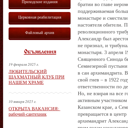
Приходские издания
братии во главе иеро
поддерживаемая больш
Церковная реабилитация
монастыре и сместили
настоятеля обители. 
революционного трибу
Файловый архив
Александр был аресто
не признал, и трибуна
Объявления
монастыря. 3 апреля 1
Священного Синода б
19 февраля 2025 г.
Семиезерной пустыни 
ЛЮБИТЕЛЬСКИЙ
в сан архимандрита. В
ШАХМАТНЫЙ КЛУБ ПРИ
свой гнев – в 1922 го
НАШЕМ ХРАМЕ
ответственности по д
Но, не взирая на все г
активным участником 
10 января 2025 г.
Казанском крае, а Сем
ОТКРЫТА ВАКАНСИЯ:
рабочий-сантехник
превращается в центр 
архимандрит Александ
трем годам концлагеря