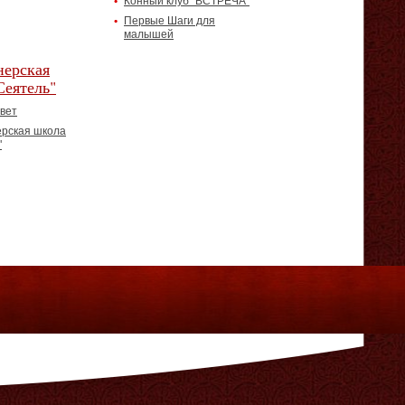
Конный клуб "ВСТРЕЧА"
Первые Шаги для
малышей
ерская
Сеятель"
вет
рская школа
"