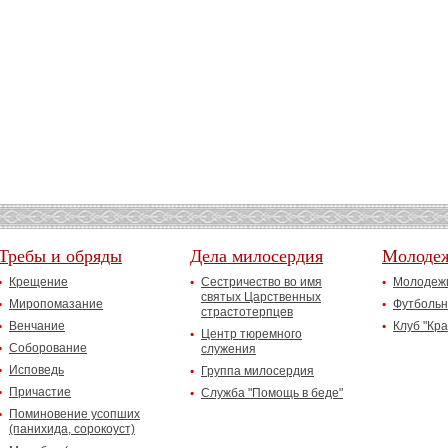
Требы и обряды
Дела милосердия
Молоде
Крещение
Сестричество во имя
Молодежн
святых Царственных
Миропомазание
Футбольн
страстотерпцев
Венчание
Клуб "Кр
Центр тюремного
Соборование
служения
Исповедь
Группа милосердия
Причастие
Служба "Помощь в беде"
Поминовение усопших
(панихида, сорокоуст)