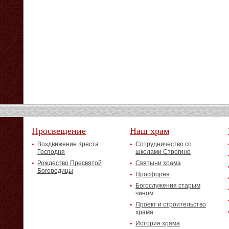
Просвещение
Наш храм
Воздвижение Креста
Сотрудничество со
Господня
школами Строгино
Рождество Пресвятой
Святыни храма
Богородицы
Просфорня
Богослужения старым
чином
Проект и строительство
храма
История храма