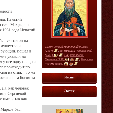
волости
ова. Игнатий
 селе Махры; он
ля 1931 года Игнатий
, – сказал он на
 имущество и
Сщмч. Алфей Корбанский диакон
верующий, пошел в
(1937)
,
св. Николай Понгильский
(1942)
,
Свщисп. Иоанн
мне указали на
Калинин (1951)
,
Мгарские
я у нее одну ночь, на
новомученики
все происходит по
сын на отца, – то же
Иконы
ослана нам Богом за
 а я, как человек
Святые
роице-Сергиевой
е имею, так как
ч Марков был