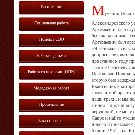
М
Расписание
ученик Игнати
Социальная работа
Александровского у
Артемьевич был глу
был женат и имел се
Помощь СВО
Артемьевич был арес
«Я занимался сельск
допросе следователю,
Работа с детьми
присудили к году пр
Троице-Сергиеву Лав
Работа со школами (ОПК)
Прасковью Новикову, 
вторую был задержан.
Евангелию, в котором
Молодежная работа
самое и мой арест п
наши грехи, и мы до
Просвещение
Лично я против вступ
верующий, не могу о
Лавре и найти утеше
Заказ просфор
никого из знакомых 
6 июня 1931 года К