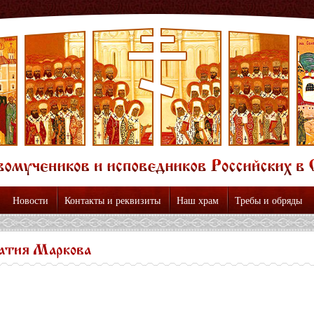
Новости
Контакты и реквизиты
Наш храм
Требы и обряды
атия Маркова