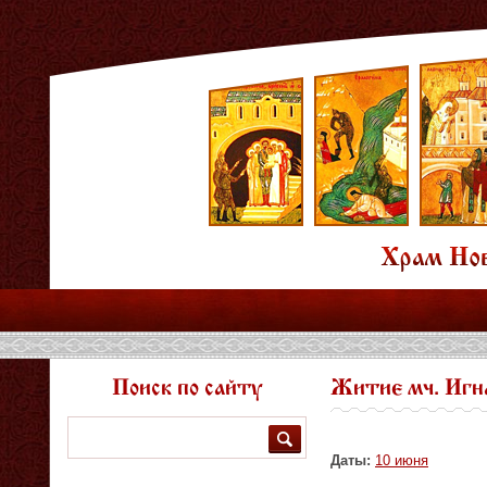
Поиск по сайту
Житие мч. Игн
Поиск
Даты:
10 июня