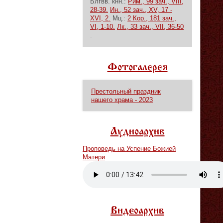
Блгвв. кнн.:
Рим., 99 зач., VIII,
28-39.
Ин., 52 зач., XV, 17 -
XVI, 2.
Мц.:
2 Кор., 181 зач.,
VI, 1-10.
Лк., 33 зач., VII, 36-50
.
Фотогалерея
Престольный праздник
нашего храма - 2023
Аудиоархив
Проповедь на Успение Божией
Матери
Vm
P
Видеоархив