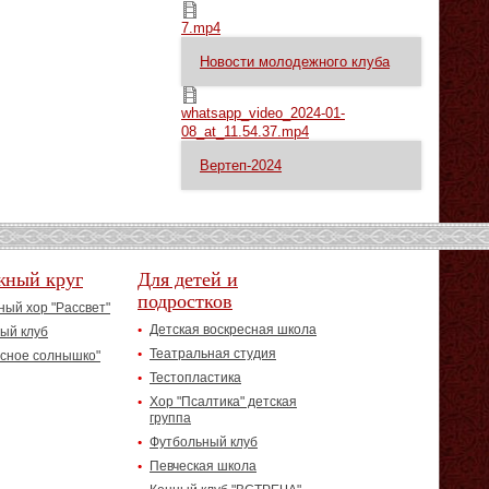
7.mp4
7.mp4
Новости молодежного клуба
whatsapp_video_2024-01-08_at_11.54.37.mp4
whatsapp_video_2024-01-
08_at_11.54.37.mp4
Вертеп-2024
жный круг
Для детей и
подростков
ый хор "Рассвет"
Детская воскресная школа
ый клуб
Театральная студия
асное солнышко"
Тестопластика
Хор "Псалтика" детская
группа
Футбольный клуб
Певческая школа