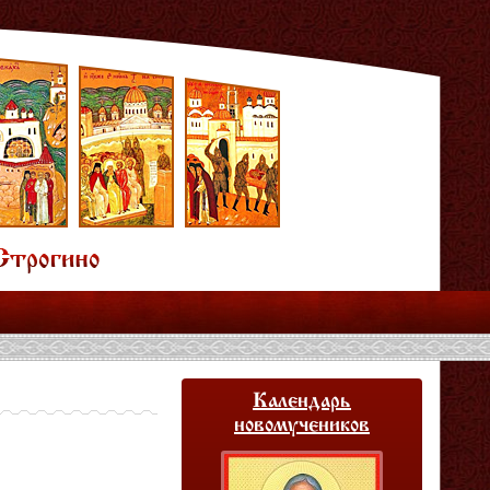
Календарь
новомучеников