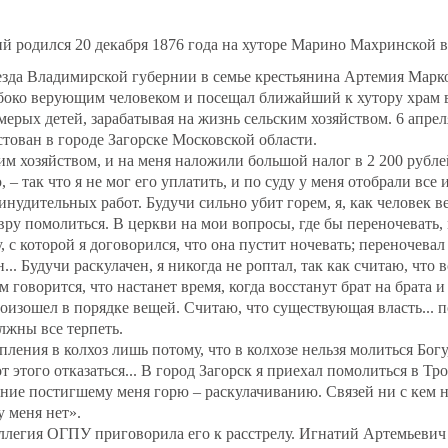
й родился 20 декабря 1876 года на хуторе Марино Махринской 
езда Владимирской губернии в семье крестьянина Артемия Марк
боко верующим человеком и посещал ближайший к хутору храм в
мерых детей, зарабатывая на жизнь сельским хозяйством. 6 апре
тован в городе Загорске Московской области.
им хозяйством, и на меня наложили большой налог в 2 200 рублей
 – так что я не мог его уплатить, и по суду у меня отобрали все
инудительных работ. Будучи сильно убит горем, я, как человек 
ру помолиться. В церкви на мои вопросы, где бы переночевать, 
с которой я договорился, что она пустит ночевать; переночевал 
.. Будучи раскулачен, я никогда не роптал, так как считаю, что 
 говорится, что настанет время, когда восстанут брат на брата и 
роизошел в порядке вещей. Считаю, что существующая власть... п
лжны все терпеть.
ления в колхоз лишь потому, что в колхозе нельзя молиться Богу,
т этого отказаться... В город Загорск я приехал помолиться в Т
ние постигшему меня горю – раскулачиванию. Связей ни с кем н
у меня нет».
оллегия ОГПУ приговорила его к расстрелу. Игнатий Артемьеви