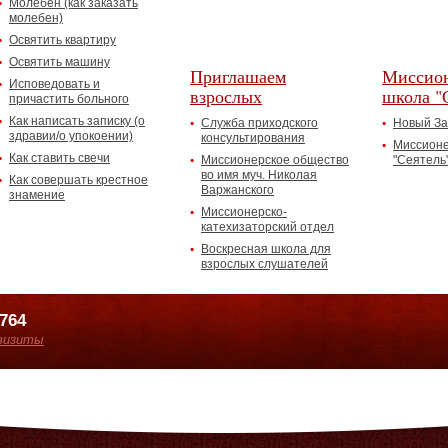
Молебен (как заказать
молебен)
Освятить квартиру
Освятить машину
Приглашаем
Миссион
Исповедовать и
взрослых
школа "
причастить больного
Как написать записку (о
Служба приходского
Новый За
здравии/о упокоении)
консультирования
Миссионе
Как ставить свечи
Миссионерское общество
"Сеятель
во имя муч. Николая
Как совершать крестное
Варжанского
знамение
Миссионерско-
катехизаторский отдел
Воскресная школа для
взрослых слушателей
7764
визиты