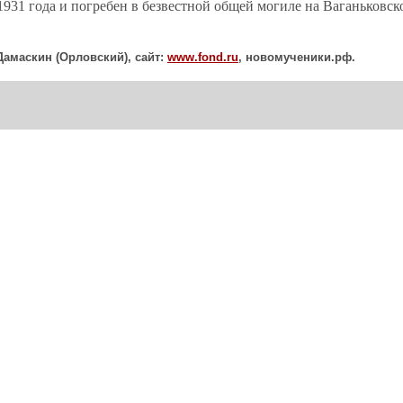
1931 года и погребен в безвестной общей могиле на Ваганьковс
Дамаскин (Орловский), сайт:
www
.
fond
.
ru
, новомученики.рф.