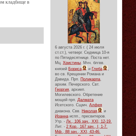
ком кладбище в
6 августа 2026 г. ( 24 июля
ст.ст.), четверг.
Седмица 10-я
по Пятидесятнице.
Поста нет.
Мц.
Христины
. Мчч. блгвв.
князей
Бориса
и
Глеба
,
во св. Крещении Романа и
Давида. Прп.
Поликарпа
,
архим. Печерского. Свт.
Георгия
, архиеп.
Могилевского. Обретение
мощей прп.
Далмата
Исетского. Сщмч.
Алфея
диакона. Свв.
Николая
и
Иоанна
испп., пресвитеров.
Утр. -
Лк., 106 зач., XXI, 12-19.
Лит. -
2 Кор., 167 зач., I, 1-7.
Мф., 88 зач., XXI, 43-46.