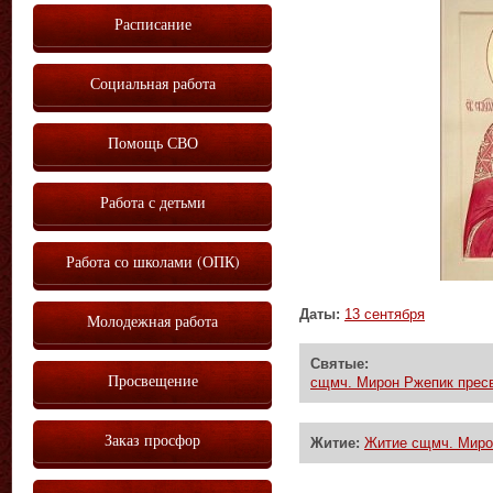
Расписание
Социальная работа
Помощь СВО
Работа с детьми
Работа со школами (ОПК)
Даты:
13 сентября
Молодежная работа
Святые:
Просвещение
сщмч. Мирон Ржепик пресв
Заказ просфор
Житие:
Житие сщмч. Мирон