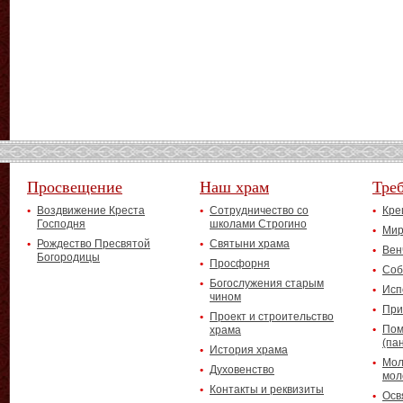
Просвещение
Наш храм
Тре
Воздвижение Креста
Сотрудничество со
Кре
Господня
школами Строгино
Мир
Рождество Пресвятой
Святыни храма
Вен
Богородицы
Просфорня
Соб
Богослужения старым
Исп
чином
При
Проект и строительство
Пом
храма
(па
История храма
Мол
Духовенство
мол
Контакты и реквизиты
Осв