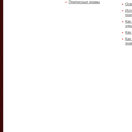
Приписные храмы
Осв
Исп
при
Как
здр
Как
Как
зна