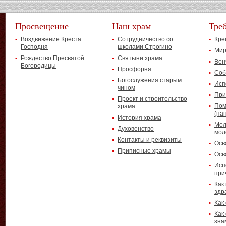
Просвещение
Наш храм
Тре
Воздвижение Креста
Сотрудничество со
Кре
Господня
школами Строгино
Мир
Рождество Пресвятой
Святыни храма
Вен
Богородицы
Просфорня
Соб
Богослужения старым
Исп
чином
При
Проект и строительство
Пом
храма
(па
История храма
Мол
Духовенство
мол
Контакты и реквизиты
Осв
Приписные храмы
Осв
Исп
при
Как
здр
Как
Как
зна