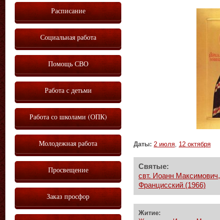
Расписание
Социальная работа
Помощь СВО
Работа с детьми
Работа со школами (ОПК)
Молодежная работа
Даты:
2 июля
,
12 октября
Святые:
Просвещение
свт. Иоанн Максимович,
Францисский (1966)
Заказ просфор
Житие: