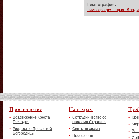
Гимнография:
Гимнография сщмч. Владим
Просвещение
Наш храм
Тре
Воздвижение Креста
Сотрудничество со
Кре
Господня
школами Строгино
Мир
Рождество Пресвятой
Святыни храма
Вен
Богородицы
Просфорня
Соб