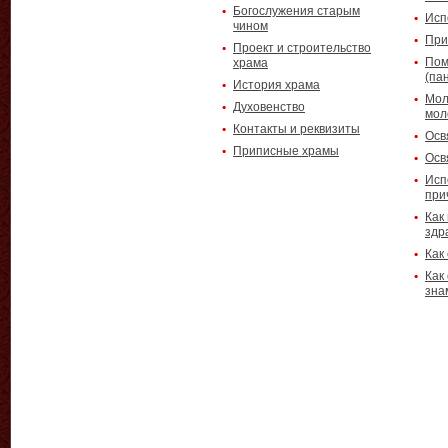
Богослужения старым
Исп
чином
При
Проект и строительство
Пом
храма
(па
История храма
Мол
Духовенство
мол
Контакты и реквизиты
Осв
Приписные храмы
Осв
Исп
при
Как
здр
Как
Как
зна