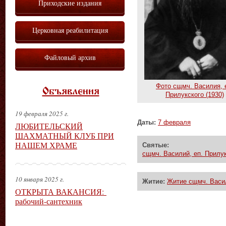
Приходские издания
Церковная реабилитация
Файловый архив
Фото сщмч. Василия, 
Объявления
Прилукского (1930)
19 февраля 2025 г.
Даты:
7 февраля
ЛЮБИТЕЛЬСКИЙ
ШАХМАТНЫЙ КЛУБ ПРИ
НАШЕМ ХРАМЕ
Святые:
сщмч. Василий, еп. Прилук
10 января 2025 г.
Житие:
Житие сщмч. Васил
ОТКРЫТА ВАКАНСИЯ:
рабочий-сантехник