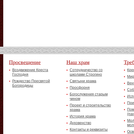
Просвещение
Наш храм
Тре
Воздвижение Креста
Сотрудничество со
Кре
Господня
школами Строгино
Мир
Рождество Пресвятой
Святыни храма
Вен
Богородицы
Просфорня
Соб
Богослужения старым
Исп
чином
При
Проект и строительство
Пом
храма
(па
История храма
Мол
Духовенство
мол
Контакты и реквизиты
Осв