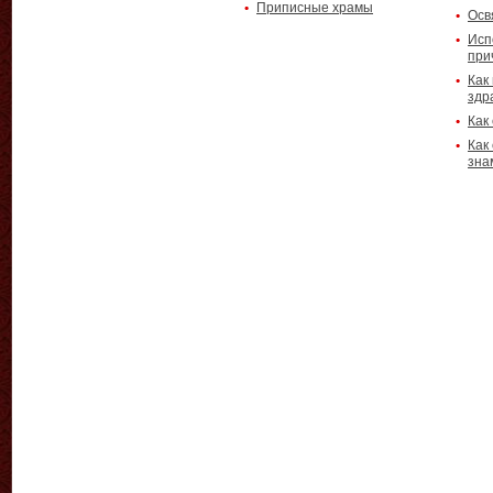
Приписные храмы
Осв
Исп
при
Как
здр
Как
Как
зна