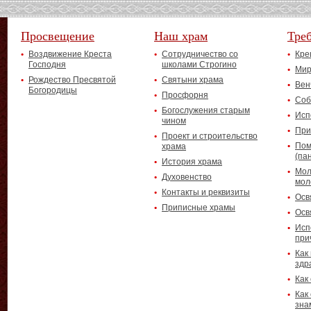
Просвещение
Наш храм
Тре
Воздвижение Креста
Сотрудничество со
Кре
Господня
школами Строгино
Мир
Рождество Пресвятой
Святыни храма
Вен
Богородицы
Просфорня
Соб
Богослужения старым
Исп
чином
При
Проект и строительство
Пом
храма
(па
История храма
Мол
Духовенство
мол
Контакты и реквизиты
Осв
Приписные храмы
Осв
Исп
при
Как
здр
Как
Как
зна