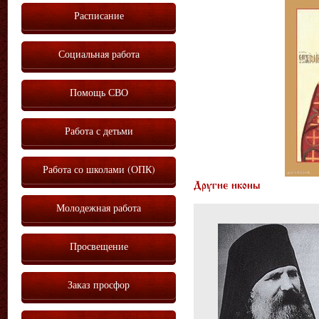
Расписание
Социальная работа
Помощь СВО
Работа с детьми
Работа со школами (ОПК)
Другие иконы
Молодежная работа
Просвещение
Заказ просфор