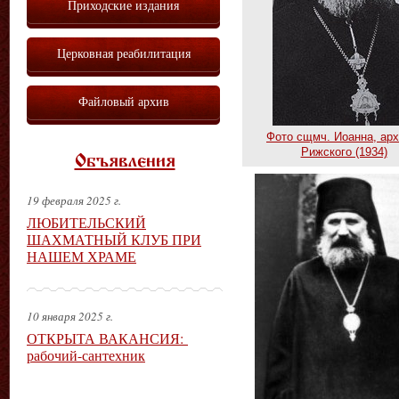
Приходские издания
Церковная реабилитация
Файловый архив
Фото сщмч. Иоанна, арх
Рижского (1934)
Объявления
19 февраля 2025 г.
ЛЮБИТЕЛЬСКИЙ
ШАХМАТНЫЙ КЛУБ ПРИ
НАШЕМ ХРАМЕ
10 января 2025 г.
ОТКРЫТА ВАКАНСИЯ:
рабочий-сантехник