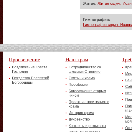
Житие:
Житие сщмч. Иоанн
Гимнография:
Гимнография сщмч. Иоанна,
Просвещение
Наш храм
Тре
Воздвижение Креста
Сотрудничество со
Кре
Господня
школами Строгино
Мир
Рождество Пресвятой
Святыни храма
Вен
Богородицы
Просфорня
Соб
Богослужения старым
Исп
чином
При
Проект и строительство
Пом
храма
(па
История храма
Мол
Духовенство
мол
Контакты и реквизиты
Осв