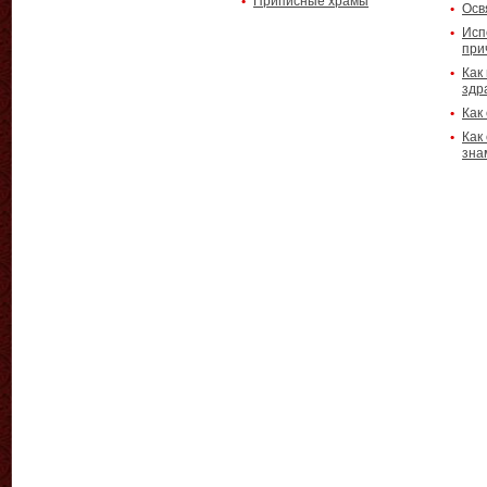
Приписные храмы
Осв
Исп
при
Как
здр
Как
Как
зна