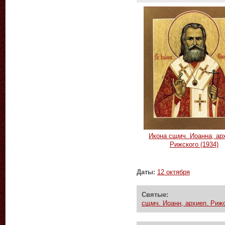
Икона сщмч. Иоанна, ар
Рижского (1934)
Даты:
12 октября
Святые:
сщмч. Иоанн, архиеп. Рижс